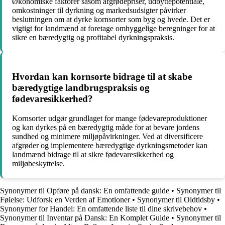
Økonomiske faktorer såsom afgrødepriser, udbyttepotentiale,
omkostninger til dyrkning og markedsudsigter påvirker
beslutningen om at dyrke kornsorter som byg og hvede. Det er
vigtigt for landmænd at foretage omhyggelige beregninger for at
sikre en bæredygtig og profitabel dyrkningspraksis.
Hvordan kan kornsorte bidrage til at skabe
bæredygtige landbrugspraksis og
fødevaresikkerhed?
Kornsorter udgør grundlaget for mange fødevareproduktioner
og kan dyrkes på en bæredygtig måde for at bevare jordens
sundhed og minimere miljøpåvirkninger. Ved at diversificere
afgrøder og implementere bæredygtige dyrkningsmetoder kan
landmænd bidrage til at sikre fødevaresikkerhed og
miljøbeskyttelse.
Synonymer til Opføre på dansk: En omfattende guide
•
Synonymer til
Følelse: Udforsk en Verden af Emotioner
•
Synonymer til Oldtidsby
•
Synonymer for Handel: En omfattende liste til dine skrivebehov
•
Synonymer til Inventar på Dansk: En Komplet Guide
•
Synonymer til