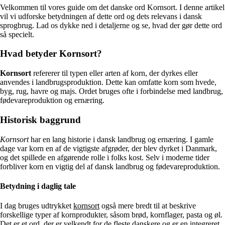
Velkommen til vores guide om det danske ord Kornsort. I denne artikel
vil vi udforske betydningen af dette ord og dets relevans i dansk
sprogbrug. Lad os dykke ned i detaljerne og se, hvad der gør dette ord
så specielt.
Hvad betyder Kornsort?
Kornsort
refererer til typen eller arten af korn, der dyrkes eller
anvendes i landbrugsproduktion. Dette kan omfatte korn som hvede,
byg, rug, havre og majs. Ordet bruges ofte i forbindelse med landbrug,
fødevareproduktion og ernæring.
Historisk baggrund
Kornsort
har en lang historie i dansk landbrug og ernæring. I gamle
dage var korn en af de vigtigste afgrøder, der blev dyrket i Danmark,
og det spillede en afgørende rolle i folks kost. Selv i moderne tider
forbliver korn en vigtig del af dansk landbrug og fødevareproduktion.
Betydning i daglig tale
I dag bruges udtrykket
kornsort
også mere bredt til at beskrive
forskellige typer af kornprodukter, såsom brød, kornflager, pasta og øl.
Det er et ord, der er velkendt for de fleste danskere og er en integreret