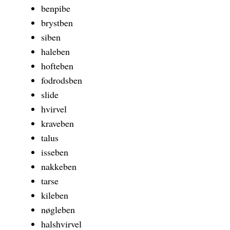
benpibe
brystben
siben
haleben
hofteben
fodrodsben
slide
hvirvel
kraveben
talus
isseben
nakkeben
tarse
kileben
nøgleben
halshvirvel