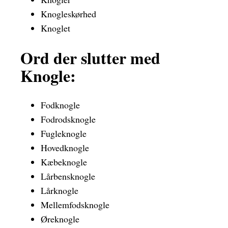
Knogleskørhed
Knoglet
Ord der slutter med
Knogle:
Fodknogle
Fodrodsknogle
Fugleknogle
Hovedknogle
Kæbeknogle
Lårbensknogle
Lårknogle
Mellemfodsknogle
Øreknogle