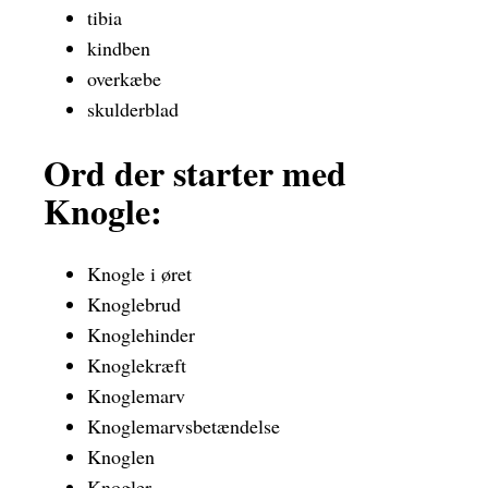
tibia
kindben
overkæbe
skulderblad
Ord der starter med
Knogle:
Knogle i øret
Knoglebrud
Knoglehinder
Knoglekræft
Knoglemarv
Knoglemarvsbetændelse
Knoglen
Knogler