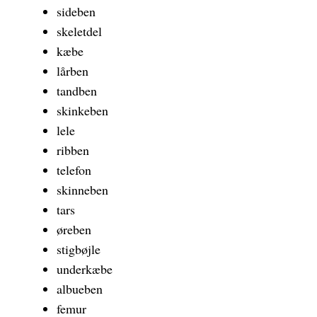
sideben
skeletdel
kæbe
lårben
tandben
skinkeben
lele
ribben
telefon
skinneben
tars
øreben
stigbøjle
underkæbe
albueben
femur