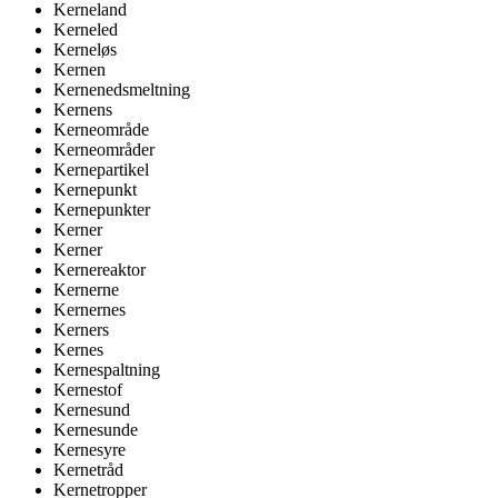
Kerneland
Kerneled
Kerneløs
Kernen
Kernenedsmeltning
Kernens
Kerneområde
Kerneområder
Kernepartikel
Kernepunkt
Kernepunkter
Kerner
Kerner
Kernereaktor
Kernerne
Kernernes
Kerners
Kernes
Kernespaltning
Kernestof
Kernesund
Kernesunde
Kernesyre
Kernetråd
Kernetropper