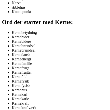
Nerve
Æblehus
Knudepunkt
Ord der starter med Kerne:
Kernebetydning
Kernebider
Kernebidere
Kernebrændsel
Kernebrændsel
Kernedansk
Kerneenergi
Kernefamilie
Kernefrugt
Kernefrugter
Kernefuld
Kernefysik
Kernefysisk
Kernehus
Kernekarl
Kernekarle
Kernekraft
Kernekraftværk