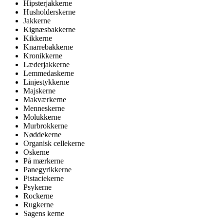
Hipsterjakkerne
Husholderskerne
Jakkerne
Kignæsbakkerne
Kikkerne
Knarrebakkerne
Kronikkerne
Læderjakkerne
Lemmedaskerne
Linjestykkerne
Majskerne
Makværkerne
Menneskerne
Molukkerne
Murbrokkerne
Nøddekerne
Organisk cellekerne
Oskerne
På mærkerne
Panegyrikkerne
Pistaciekerne
Psykerne
Rockerne
Rugkerne
Sagens kerne