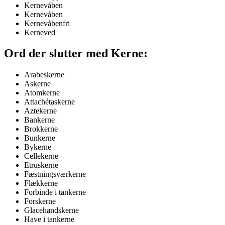
Kernevåben
Kernevåben
Kernevåbenfri
Kerneved
Ord der slutter med Kerne:
Arabeskerne
Askerne
Atomkerne
Attachétaskerne
Aztekerne
Bankerne
Brokkerne
Bunkerne
Bykerne
Cellekerne
Etruskerne
Fæstningsværkerne
Flækkerne
Forbinde i tankerne
Forskerne
Glacehandskerne
Have i tankerne