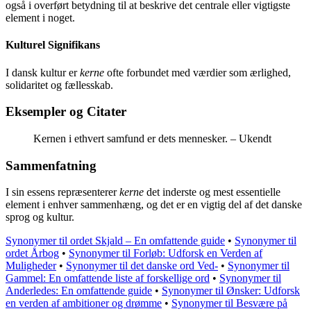
også i overført betydning til at beskrive det centrale eller vigtigste
element i noget.
Kulturel Signifikans
I dansk kultur er
kerne
ofte forbundet med værdier som ærlighed,
solidaritet og fællesskab.
Eksempler og Citater
Kernen i ethvert samfund er dets mennesker. – Ukendt
Sammenfatning
I sin essens repræsenterer
kerne
det inderste og mest essentielle
element i enhver sammenhæng, og det er en vigtig del af det danske
sprog og kultur.
Synonymer til ordet Skjald – En omfattende guide
•
Synonymer til
ordet Årbog
•
Synonymer til Forløb: Udforsk en Verden af
Muligheder
•
Synonymer til det danske ord Ved-
•
Synonymer til
Gammel: En omfattende liste af forskellige ord
•
Synonymer til
Anderledes: En omfattende guide
•
Synonymer til Ønsker: Udforsk
en verden af ambitioner og drømme
•
Synonymer til Besvære på