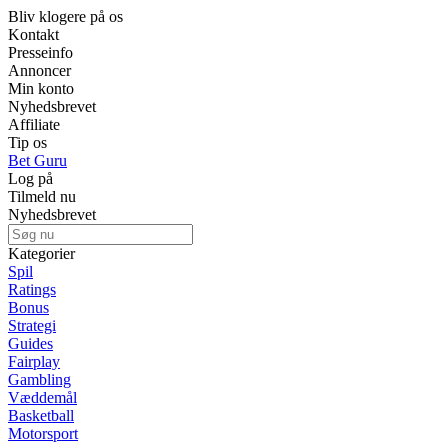
Bliv klogere på os
Kontakt
Presseinfo
Annoncer
Min konto
Nyhedsbrevet
Affiliate
Tip os
Bet Guru
Log på
Tilmeld nu
Nyhedsbrevet
Kategorier
Spil
Ratings
Bonus
Strategi
Guides
Fairplay
Gambling
Væddemål
Basketball
Motorsport