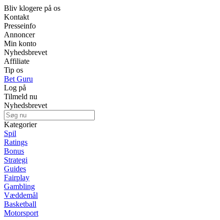
Bliv klogere på os
Kontakt
Presseinfo
Annoncer
Min konto
Nyhedsbrevet
Affiliate
Tip os
Bet Guru
Log på
Tilmeld nu
Nyhedsbrevet
Kategorier
Spil
Ratings
Bonus
Strategi
Guides
Fairplay
Gambling
Væddemål
Basketball
Motorsport