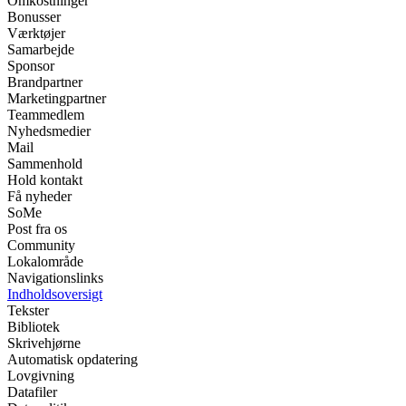
Omkostninger
Bonusser
Værktøjer
Samarbejde
Sponsor
Brandpartner
Marketingpartner
Teammedlem
Nyhedsmedier
Mail
Sammenhold
Hold kontakt
Få nyheder
SoMe
Post fra os
Community
Lokalområde
Navigationslinks
Indholdsoversigt
Tekster
Bibliotek
Skrivehjørne
Automatisk opdatering
Lovgivning
Datafiler