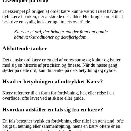
Eksempler på brug
Et eksempel på brugen af ordet kærv kunne være: Træet havde en
dyb kærv i barken, der afslørede dets alder. Her bruges ordet til at
beskrive en synlig indskæring i træets overflade.
Kærv er et ord, der bringer minder frem om gamle
håndværkstraditioner og detaljerigdom.
Afsluttende tanker
Det danske ord kærv er en del af vores sprog og kultur og bærer
med sig en historie af præcision og finesse. Når du næste gang
støder på dette ord, kan du tænke på dets betydning og dybde.
Hvad er betydningen af ​​udtrykket Kærv?
Kærv refererer til en form for fordybning, hak eller ridse i en
overflade, ofte lavet ved at skære eller gnide.
Hvordan adskiller en fals sig fra en kærv?
En fals betegner typisk en fordybning eller rille i en genstand, ofte
brugt til tætning eller sammenføjning, mens en kærv oftere er en