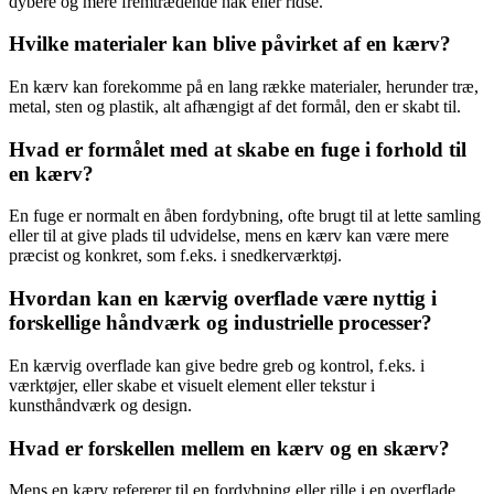
dybere og mere fremtrædende hak eller ridse.
Hvilke materialer kan blive påvirket af en kærv?
En kærv kan forekomme på en lang række materialer, herunder træ,
metal, sten og plastik, alt afhængigt af det formål, den er skabt til.
Hvad er formålet med at skabe en fuge i forhold til
en kærv?
En fuge er normalt en åben fordybning, ofte brugt til at lette samling
eller til at give plads til udvidelse, mens en kærv kan være mere
præcist og konkret, som f.eks. i snedkerværktøj.
Hvordan kan en kærvig overflade være nyttig i
forskellige håndværk og industrielle processer?
En kærvig overflade kan give bedre greb og kontrol, f.eks. i
værktøjer, eller skabe et visuelt element eller tekstur i
kunsthåndværk og design.
Hvad er forskellen mellem en kærv og en skærv?
Mens en kærv refererer til en fordybning eller rille i en overflade,