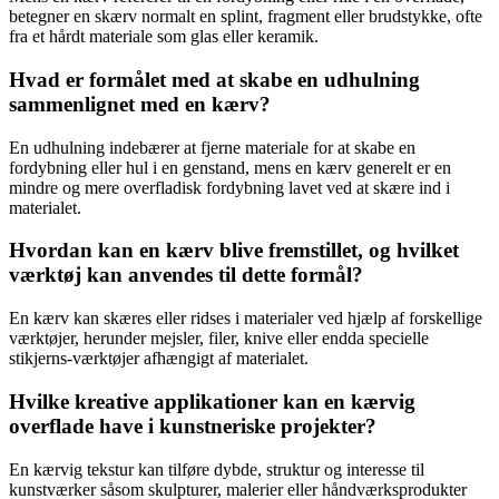
betegner en skærv normalt en splint, fragment eller brudstykke, ofte
fra et hårdt materiale som glas eller keramik.
Hvad er formålet med at skabe en udhulning
sammenlignet med en kærv?
En udhulning indebærer at fjerne materiale for at skabe en
fordybning eller hul i en genstand, mens en kærv generelt er en
mindre og mere overfladisk fordybning lavet ved at skære ind i
materialet.
Hvordan kan en kærv blive fremstillet, og hvilket
værktøj kan anvendes til dette formål?
En kærv kan skæres eller ridses i materialer ved hjælp af forskellige
værktøjer, herunder mejsler, filer, knive eller endda specielle
stikjerns-værktøjer afhængigt af materialet.
Hvilke kreative applikationer kan en kærvig
overflade have i kunstneriske projekter?
En kærvig tekstur kan tilføre dybde, struktur og interesse til
kunstværker såsom skulpturer, malerier eller håndværksprodukter