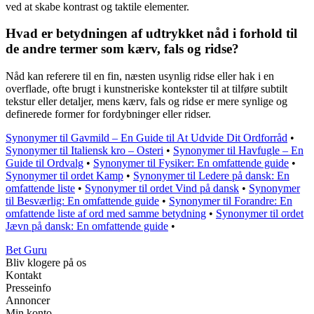
ved at skabe kontrast og taktile elementer.
Hvad er betydningen af udtrykket nåd i forhold til
de andre termer som kærv, fals og ridse?
Nåd kan referere til en fin, næsten usynlig ridse eller hak i en
overflade, ofte brugt i kunstneriske kontekster til at tilføre subtilt
tekstur eller detaljer, mens kærv, fals og ridse er mere synlige og
definerede former for fordybninger eller ridser.
Synonymer til Gavmild – En Guide til At Udvide Dit Ordforråd
•
Synonymer til Italiensk kro – Osteri
•
Synonymer til Havfugle – En
Guide til Ordvalg
•
Synonymer til Fysiker: En omfattende guide
•
Synonymer til ordet Kamp
•
Synonymer til Ledere på dansk: En
omfattende liste
•
Synonymer til ordet Vind på dansk
•
Synonymer
til Besværlig: En omfattende guide
•
Synonymer til Forandre: En
omfattende liste af ord med samme betydning
•
Synonymer til ordet
Jævn på dansk: En omfattende guide
•
Bet Guru
Bliv klogere på os
Kontakt
Presseinfo
Annoncer
Min konto