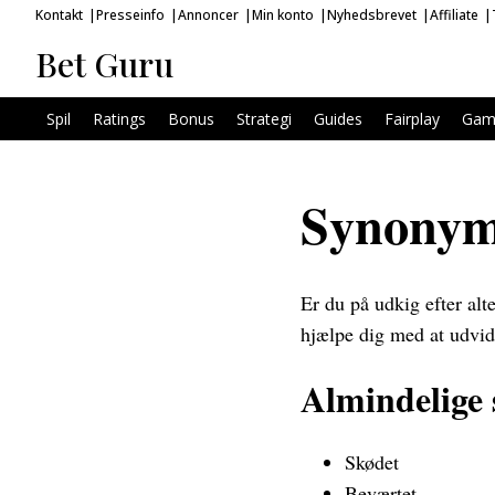
Kontakt
Presseinfo
Annoncer
Min konto
Nyhedsbrevet
Affiliate
Bet Guru
Spil
Ratings
Bonus
Strategi
Guides
Fairplay
Gam
Synonyme
Er du på udkig efter alt
hjælpe dig med at udvid
Almindelige 
Skødet
Beværtet