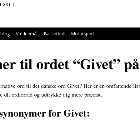
Tip os
bling
Væddemål
Basketball
Motorsport
r til ordet “Givet” p
ernative ord til det danske ord Givet? Her er en omfattende li
e dit ordforråd og udtrykke dig mere præcist.
synonymer for Givet: