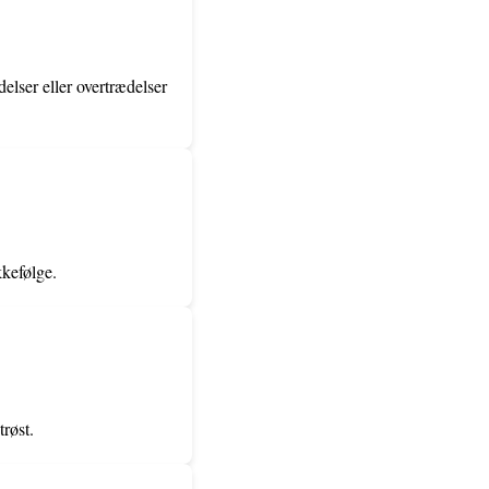
delser eller overtrædelser
kkefølge.
trøst.