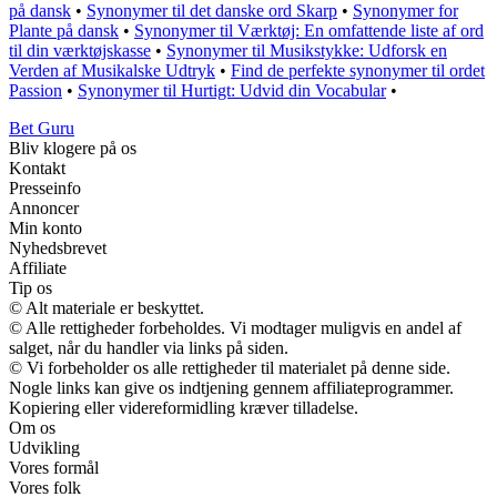
på dansk
•
Synonymer til det danske ord Skarp
•
Synonymer for
Plante på dansk
•
Synonymer til Værktøj: En omfattende liste af ord
til din værktøjskasse
•
Synonymer til Musikstykke: Udforsk en
Verden af Musikalske Udtryk
•
Find de perfekte synonymer til ordet
Passion
•
Synonymer til Hurtigt: Udvid din Vocabular
•
Bet Guru
Bliv klogere på os
Kontakt
Presseinfo
Annoncer
Min konto
Nyhedsbrevet
Affiliate
Tip os
© Alt materiale er beskyttet.
© Alle rettigheder forbeholdes. Vi modtager muligvis en andel af
salget, når du handler via links på siden.
© Vi forbeholder os alle rettigheder til materialet på denne side.
Nogle links kan give os indtjening gennem affiliateprogrammer.
Kopiering eller videreformidling kræver tilladelse.
Om os
Udvikling
Vores formål
Vores folk