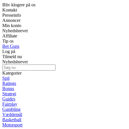
Bliv klogere på os
Kontakt
Presseinfo
Annoncer
Min konto
Nyhedsbrevet
Affiliate
Tip os
Bet Guru
Log på
Tilmeld nu
Nyhedsbrevet
Kategorier
Spil
Ratings
Bonus
Strategi
Guides
Fairplay
Gambling
Væddemål
Basketball
Motorsport