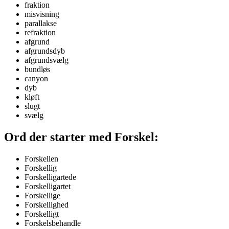
fraktion
misvisning
parallakse
refraktion
afgrund
afgrundsdyb
afgrundsvælg
bundløs
canyon
dyb
kløft
slugt
svælg
Ord der starter med Forskel:
Forskellen
Forskellig
Forskelligartede
Forskelligartet
Forskellige
Forskellighed
Forskelligt
Forskelsbehandle