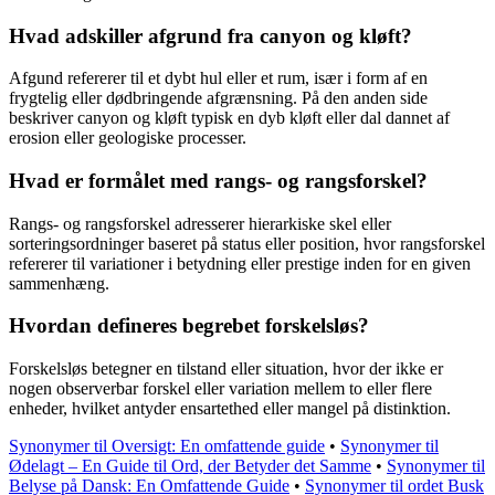
Hvad adskiller afgrund fra canyon og kløft?
Afgund refererer til et dybt hul eller et rum, især i form af en
frygtelig eller dødbringende afgrænsning. På den anden side
beskriver canyon og kløft typisk en dyb kløft eller dal dannet af
erosion eller geologiske processer.
Hvad er formålet med rangs- og rangsforskel?
Rangs- og rangsforskel adresserer hierarkiske skel eller
sorteringsordninger baseret på status eller position, hvor rangsforskel
refererer til variationer i betydning eller prestige inden for en given
sammenhæng.
Hvordan defineres begrebet forskelsløs?
Forskelsløs betegner en tilstand eller situation, hvor der ikke er
nogen observerbar forskel eller variation mellem to eller flere
enheder, hvilket antyder ensartethed eller mangel på distinktion.
Synonymer til Oversigt: En omfattende guide
•
Synonymer til
Ødelagt – En Guide til Ord, der Betyder det Samme
•
Synonymer til
Belyse på Dansk: En Omfattende Guide
•
Synonymer til ordet Busk