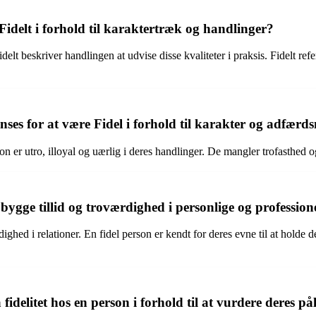
Fidelt i forhold til karaktertræk og handlinger?
idelt beskriver handlingen at udvise disse kvaliteter i praksis. Fidelt r
anses for at være Fidel i forhold til karakter og adfær
rson er utro, illoyal og uærlig i deres handlinger. De mangler trofasthed
opbygge tillid og troværdighed i personlige og profession
ighed i relationer. En fidel person er kendt for deres evne til at holde de
itet hos en person i forhold til at vurdere deres påli