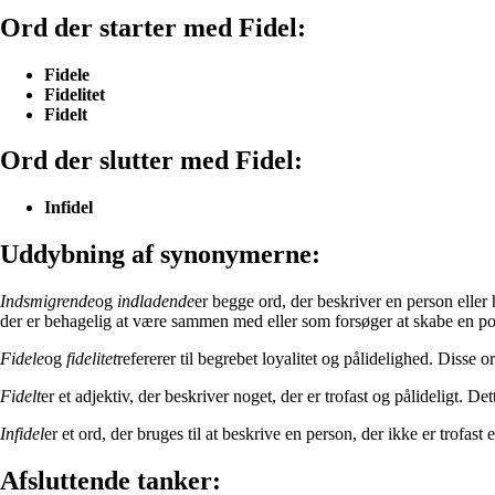
Ord der starter med Fidel:
Fidele
Fidelitet
Fidelt
Ord der slutter med Fidel:
Infidel
Uddybning af synonymerne:
Indsmigrende
og
indladende
er begge ord, der beskriver en person elle
der er behagelig at være sammen med eller som forsøger at skabe en po
Fidele
og
fidelitet
refererer til begrebet loyalitet og pålidelighed. Disse or
Fidelt
er et adjektiv, der beskriver noget, der er trofast og pålideligt. D
Infidel
er et ord, der bruges til at beskrive en person, der ikke er trofas
Afsluttende tanker: