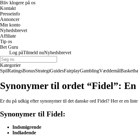
Bliv klogere på os
Kontakt
Presseinfo
Annoncer
Min konto
Nyhedsbrevet
Affiliate
Tip os
Bet Guru
Log på
Tilmeld nu
Nyhedsbrevet
Kategorier
Spil
Ratings
Bonus
Strategi
Guides
Fairplay
Gambling
Væddemål
Basketba
Synonymer til ordet “Fidel”: En
Er du på udkig efter synonymer til det danske ord Fidel? Her er en lis
Synonymer til Fidel:
Indsmigrende
Indladende