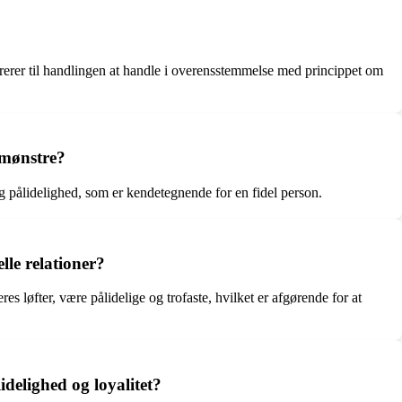
efererer til handlingen at handle i overensstemmelse med princippet om
dsmønstre?
 og pålidelighed, som er kendetegnende for en fidel person.
elle relationer?
res løfter, være pålidelige og trofaste, hvilket er afgørende for at
delighed og loyalitet?