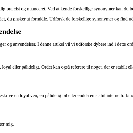
e dig præcist og nuanceret. Ved at kende forskellige synonymer kan du b
det, du ønsker at formidle. Udforsk de forskellige synonymer og find ud 
endelse
er og anvendelser. I denne artikel vil vi udforske dybere ind i dette ord
, loyal eller pålideligt. Ordet kan også referere til noget, der er stabilt e
krive en loyal ven, en pålidelig bil eller endda en stabil internetforbi
ter mig.