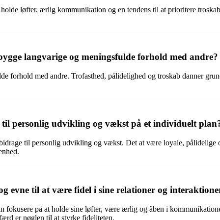
 holde løfter, ærlig kommunikation og en tendens til at prioritere troska
 at bygge langvarige og meningsfulde forhold med andre?
de forhold med andre. Trofasthed, pålidelighed og troskab danner grundl
til personlig udvikling og vækst på et individuelt plan
bidrage til personlig udvikling og vækst. Det at være loyale, pålidelige o
denhed.
g evne til at være fidel i sine relationer og interaktio
n man fokusere på at holde sine løfter, være ærlig og åben i kommunikation
rd er nøglen til at styrke fideliteten.