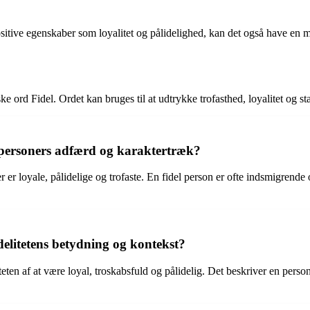
sitive egenskaber som loyalitet og pålidelighed, kan det også have en mer
ke ord Fidel. Ordet kan bruges til at udtrykke trofasthed, loyalitet og 
l personers adfærd og karaktertræk?
 der er loyale, pålidelige og trofaste. En fidel person er ofte indsmigrend
fidelitetens betydning og kontekst?
en af at være loyal, troskabsfuld og pålidelig. Det beskriver en persons 