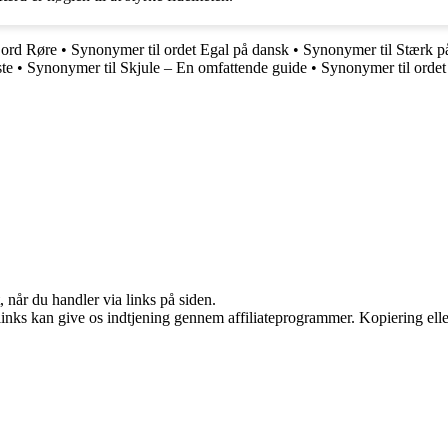
 ord Røre
•
Synonymer til ordet Egal på dansk
•
Synonymer til Stærk 
ste
•
Synonymer til Skjule – En omfattende guide
•
Synonymer til orde
 når du handler via links på siden.
 links kan give os indtjening gennem affiliateprogrammer. Kopiering elle