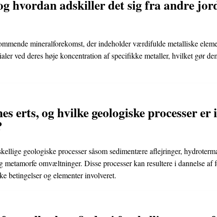
og hvordan adskiller det sig fra andre jor
kommende mineralforekomst, der indeholder værdifulde metalliske elemen
ialer ved deres høje koncentration af specifikke metaller, hvilket gør 
 erts, og hvilke geologiske processer er i
?
kellige geologiske processer såsom sedimentære aflejringer, hydroterma
metamorfe omvæltninger. Disse processer kan resultere i dannelse af fo
ke betingelser og elementer involveret.