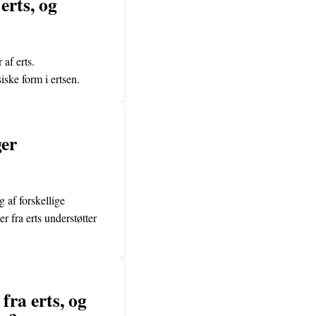
erts, og
 af erts.
ske form i ertsen.
ger
g af forskellige
 fra erts understøtter
fra erts, og