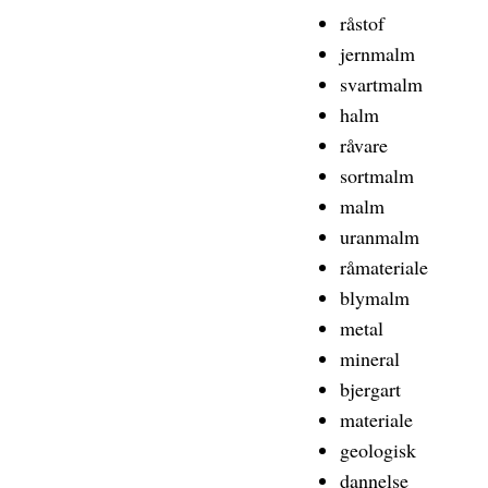
råstof
jernmalm
svartmalm
halm
råvare
sortmalm
malm
uranmalm
råmateriale
blymalm
metal
mineral
bjergart
materiale
geologisk
dannelse