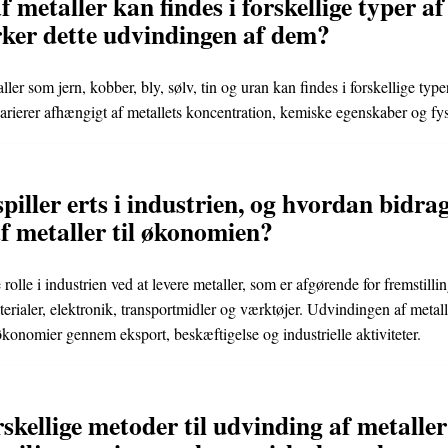
f metaller kan findes i forskellige typer af 
ker dette udvindingen af dem?
ller som jern, kobber, bly, sølv, tin og uran kan findes i forskellige typer
ierer afhængigt af metallets koncentration, kemiske egenskaber og fysi
spiller erts i industrien, og hvordan bidra
f metaller til økonomien?
 rolle i industrien ved at levere metaller, som er afgørende for fremstillin
ialer, elektronik, transportmidler og værktøjer. Udvindingen af metaller
konomier gennem eksport, beskæftigelse og industrielle aktiviteter.
skellige metoder til udvinding af metaller 