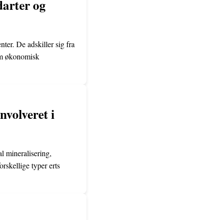
darter og
ter. De adskiller sig fra
dem økonomisk
nvolveret i
l mineralisering,
rskellige typer erts