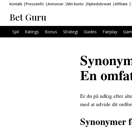
Kontakt
Presseinfo
Annoncer
Min konto
Nyhedsbrevet
Affiliate
Bet Guru
Spil
Ratings
Bonus
Strategi
Guides
Fairplay
Gam
Synonyme
En omfat
Er du på udkig efter alt
med at udvide dit ordfo
Synonymer f