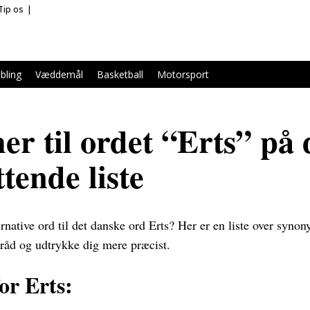
Tip os
bling
Væddemål
Basketball
Motorsport
r til ordet “Erts” på 
tende liste
ernative ord til det danske ord Erts? Her er en liste over syno
rråd og udtrykke dig mere præcist.
or Erts: