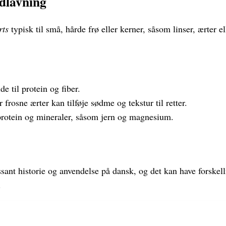
dlavning
rts
typisk til små, hårde frø eller kerner, såsom linser, ærter e
e til protein og fiber.
r frosne ærter kan tilføje sødme og tekstur til retter.
rotein og mineraler, såsom jern og magnesium.
ssant historie og anvendelse på dansk, og det kan have forskel
.