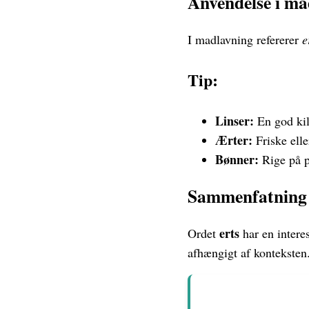
Anvendelse i ma
I madlavning refererer
e
Tip:
Linser:
En god kild
Ærter:
Friske elle
Bønner:
Rige på p
Sammenfatning
erts
Ordet
har en intere
afhængigt af konteksten