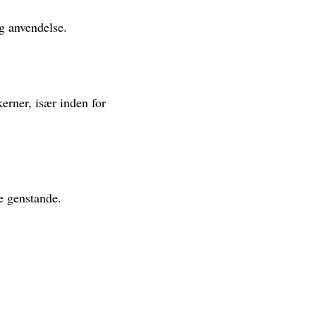
og anvendelse.
kerner, især inden for
ge genstande.