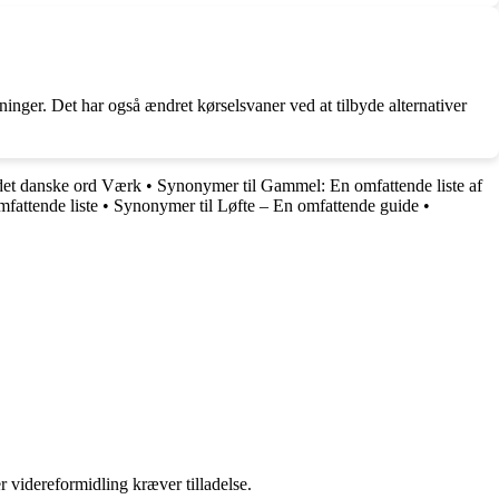
inger. Det har også ændret kørselsvaner ved at tilbyde alternativer
det danske ord Værk
•
Synonymer til Gammel: En omfattende liste af
fattende liste
•
Synonymer til Løfte – En omfattende guide
•
r videreformidling kræver tilladelse.