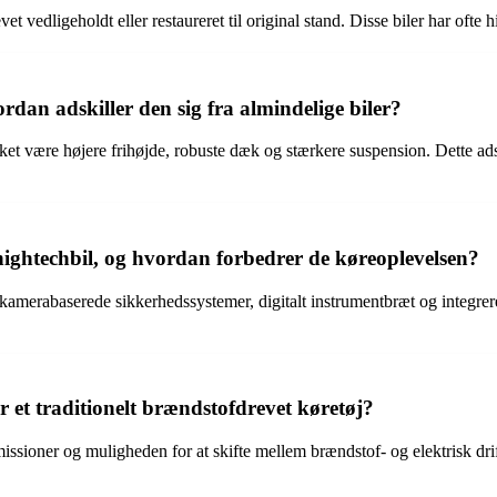
et vedligeholdt eller restaureret til original stand. Disse biler har ofte
rdan adskiller den sig fra almindelige biler?
ket være højere frihøjde, robuste dæk og stærkere suspension. Dette adsk
hightechbil, og hvordan forbedrer de køreoplevelsen?
kamerabaserede sikkerhedssystemer, digitalt instrumentbræt og integrere
r et traditionelt brændstofdrevet køretøj?
missioner og muligheden for at skifte mellem brændstof- og elektrisk dri