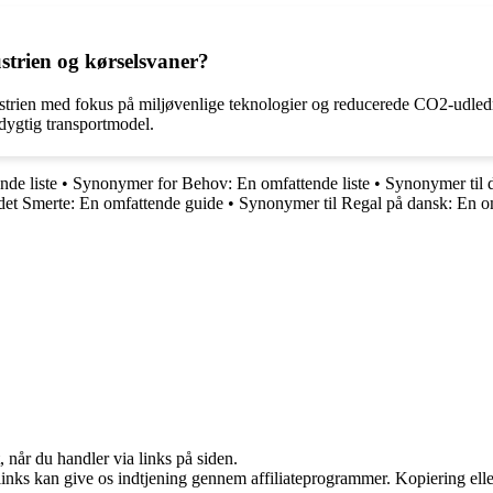
strien og kørselsvaner?
ndustrien med fokus på miljøvenlige teknologier og reducerede CO2-udledn
dygtig transportmodel.
nde liste
•
Synonymer for Behov: En omfattende liste
•
Synonymer til 
det Smerte: En omfattende guide
•
Synonymer til Regal på dansk: En om
 når du handler via links på siden.
 links kan give os indtjening gennem affiliateprogrammer. Kopiering elle