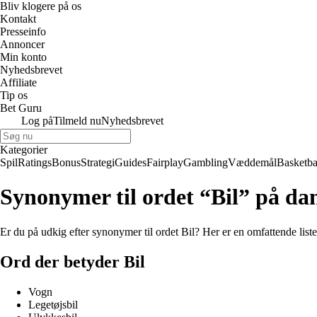
Bliv klogere på os
Kontakt
Presseinfo
Annoncer
Min konto
Nyhedsbrevet
Affiliate
Tip os
Bet Guru
Log på
Tilmeld nu
Nyhedsbrevet
Kategorier
Spil
Ratings
Bonus
Strategi
Guides
Fairplay
Gambling
Væddemål
Basketba
Synonymer til ordet “Bil” på da
Er du på udkig efter synonymer til ordet Bil? Her er en omfattende liste
Ord der betyder Bil
Vogn
Legetøjsbil