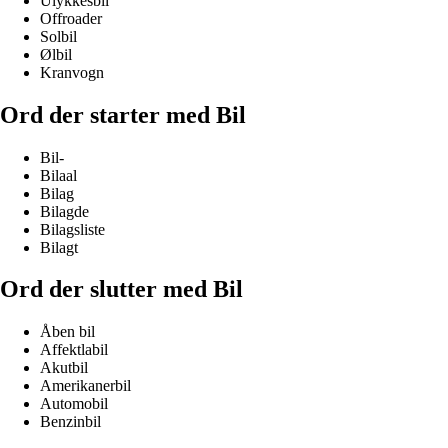
Ulykkesbil
Offroader
Solbil
Ølbil
Kranvogn
Ord der starter med Bil
Bil-
Bilaal
Bilag
Bilagde
Bilagsliste
Bilagt
Ord der slutter med Bil
Åben bil
Affektlabil
Akutbil
Amerikanerbil
Automobil
Benzinbil