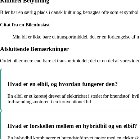
Kulturel Betydning
Biler har en særlig plads i dansk kultur og betragtes ofte som et symbo
Citat fra en Bilentusiast
Min bil er ikke bare et transportmiddel, det er en forlængelse af 
Afsluttende Bemærkninger
Ordet bil er mere end bare et transportmiddel; det er en del af vores identi
Hvad er en elbil, og hvordan fungerer den?
En elbil er et køretøj drevet af elektricitet i stedet for brændstof, h
forbrændingsmotoren i en konventionel bil.
Hvad er forskellen mellem en hybridbil og en elbil?
En hybridbil kombinerer et brændstofdrevet motor med en elektrisk 