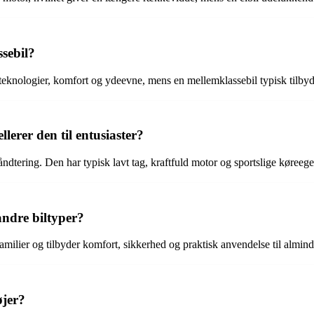
ssebil?
de teknologier, komfort og ydeevne, mens en mellemklassebil typisk tilby
lerer den til entusiaster?
tering. Den har typisk lavt tag, kraftfuld motor og sportslige køreegens
andre biltyper?
 familier og tilbyder komfort, sikkerhed og praktisk anvendelse til almin
øjer?