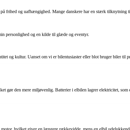
l på frihed og uafhængighed. Mange danskere har en stærk tilknytning til
min personlighed og en kilde til glæde og eventyr.
tet og kultur. Uanset om vi er bilentusiaster eller blot bruger biler til pra
vilket gør den mere miljøvenlig. Batterier i elbilen lagrer elektricitet, som
motor, hvilket giver en længere rækkevidde, mens en elbil udelukkende