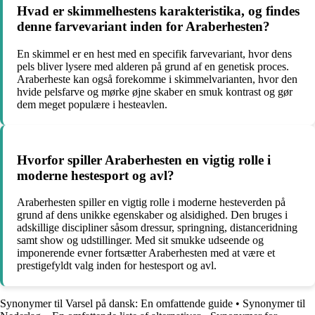
Hvad er skimmelhestens karakteristika, og findes
denne farvevariant inden for Araberhesten?
En skimmel er en hest med en specifik farvevariant, hvor dens
pels bliver lysere med alderen på grund af en genetisk proces.
Araberheste kan også forekomme i skimmelvarianten, hvor den
hvide pelsfarve og mørke øjne skaber en smuk kontrast og gør
dem meget populære i hesteavlen.
Hvorfor spiller Araberhesten en vigtig rolle i
moderne hestesport og avl?
Araberhesten spiller en vigtig rolle i moderne hesteverden på
grund af dens unikke egenskaber og alsidighed. Den bruges i
adskillige discipliner såsom dressur, springning, distanceridning
samt show og udstillinger. Med sit smukke udseende og
imponerende evner fortsætter Araberhesten med at være et
prestigefyldt valg inden for hestesport og avl.
Synonymer til Varsel på dansk: En omfattende guide
•
Synonymer til