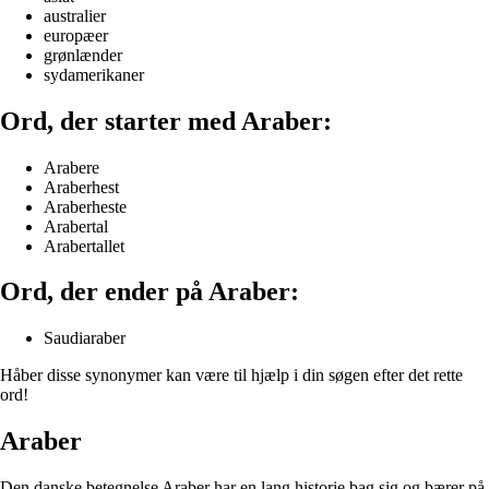
australier
europæer
grønlænder
sydamerikaner
Ord, der starter med Araber:
Arabere
Araberhest
Araberheste
Arabertal
Arabertallet
Ord, der ender på Araber:
Saudiaraber
Håber disse synonymer kan være til hjælp i din søgen efter det rette
ord!
Araber
Den danske betegnelse Araber har en lang historie bag sig og bærer på