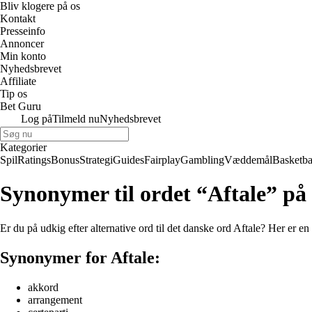
Bliv klogere på os
Kontakt
Presseinfo
Annoncer
Min konto
Nyhedsbrevet
Affiliate
Tip os
Bet Guru
Log på
Tilmeld nu
Nyhedsbrevet
Kategorier
Spil
Ratings
Bonus
Strategi
Guides
Fairplay
Gambling
Væddemål
Basketba
Synonymer til ordet “Aftale” på
Er du på udkig efter alternative ord til det danske ord Aftale? Her er 
Synonymer for Aftale:
akkord
arrangement