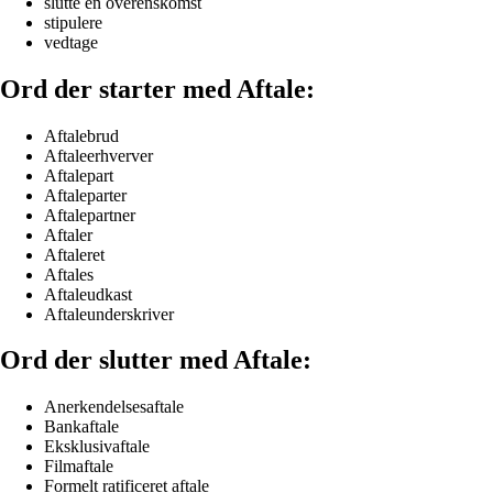
slutte en overenskomst
stipulere
vedtage
Ord der starter med Aftale:
Aftalebrud
Aftaleerhverver
Aftalepart
Aftaleparter
Aftalepartner
Aftaler
Aftaleret
Aftales
Aftaleudkast
Aftaleunderskriver
Ord der slutter med Aftale:
Anerkendelsesaftale
Bankaftale
Eksklusivaftale
Filmaftale
Formelt ratificeret aftale