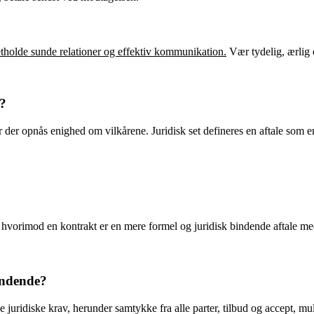
retholde sunde relationer og effektiv kommunikation.
Vær tydelig, ærlig o
k?
vor der opnås enighed om vilkårene. Juridisk set defineres en aftale som 
?
, hvorimod en kontrakt er en mere formel og juridisk bindende aftale med 
indende?
 juridiske krav, herunder samtykke fra alle parter, tilbud og accept, mul