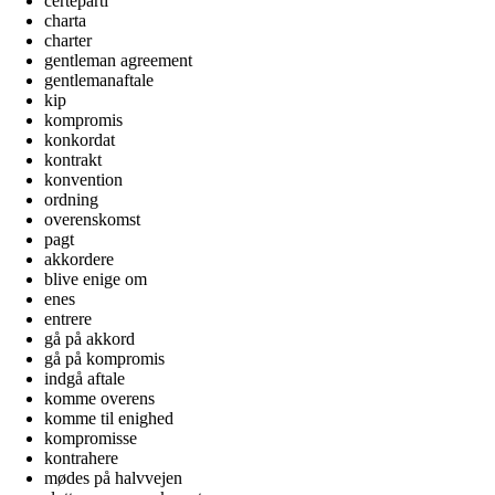
certeparti
charta
charter
gentleman agreement
gentlemanaftale
kip
kompromis
konkordat
kontrakt
konvention
ordning
overenskomst
pagt
akkordere
blive enige om
enes
entrere
gå på akkord
gå på kompromis
indgå aftale
komme overens
komme til enighed
kompromisse
kontrahere
mødes på halvvejen