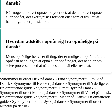
dansk?
Når noget er blevet opnået betyder det, at det er blevet opnået
eller opnået, det sker typisk i fortiden eller som et resultat af
handlinger eller præstationer.
Hvordan adskiller opnår sig fra opnåelige på
dansk?
Mens opnåelige henviser til ting, der er mulige at opnå, refererer
opnår til handlingen at opnå eller opnå noget, det handler om
selve processen med at nå et bestemt mål eller resultat.
Synonymer til ordet Drik på dansk
•
Find Synonymer til Smuk på
Dansk
•
Synonymer til Hersker på dansk
•
Synonymer til Yderligere:
En omfattende guide
•
Synonymer til Ordet Børn på Dansk
•
Synonymer til ordet Mærke på dansk
•
Synonymer til Varsel på dansk:
En omfattende guide
•
Synonymer til Mener på Dansk: En omfattende
guide
•
Synonymer til ordet Jysk på dansk
•
Synonymer til ordet
Mineral på dansk
•