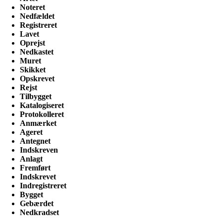
Noteret
Nedfældet
Registreret
Lavet
Oprejst
Nedkastet
Muret
Skikket
Opskrevet
Rejst
Tilbygget
Katalogiseret
Protokolleret
Anmærket
Ageret
Antegnet
Indskreven
Anlagt
Fremført
Indskrevet
Indregistreret
Bygget
Gebærdet
Nedkradset