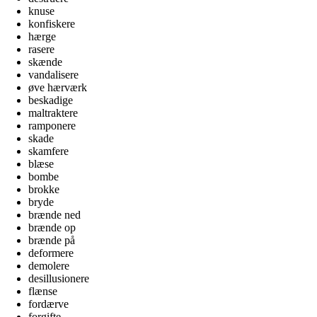
knuse
konfiskere
hærge
rasere
skænde
vandalisere
øve hærværk
beskadige
maltraktere
ramponere
skade
skamfere
blæse
bombe
brokke
bryde
brænde ned
brænde op
brænde på
deformere
demolere
desillusionere
flænse
fordærve
forgifte