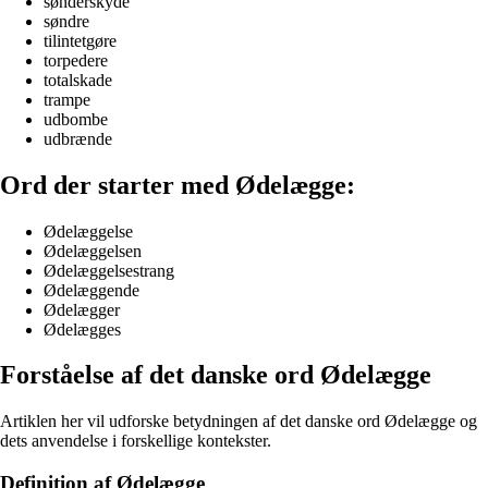
sønderskyde
søndre
tilintetgøre
torpedere
totalskade
trampe
udbombe
udbrænde
Ord der starter med Ødelægge:
Ødelæggelse
Ødelæggelsen
Ødelæggelsestrang
Ødelæggende
Ødelægger
Ødelægges
Forståelse af det danske ord Ødelægge
Artiklen her vil udforske betydningen af det danske ord Ødelægge og
dets anvendelse i forskellige kontekster.
Definition af Ødelægge