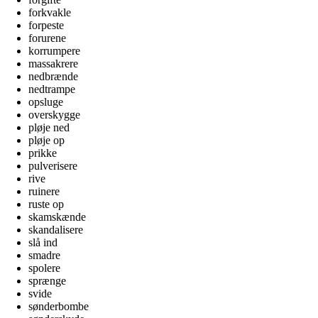
forkvakle
forpeste
forurene
korrumpere
massakrere
nedbrænde
nedtrampe
opsluge
overskygge
pløje ned
pløje op
prikke
pulverisere
rive
ruinere
ruste op
skamskænde
skandalisere
slå ind
smadre
spolere
sprænge
svide
sønderbombe