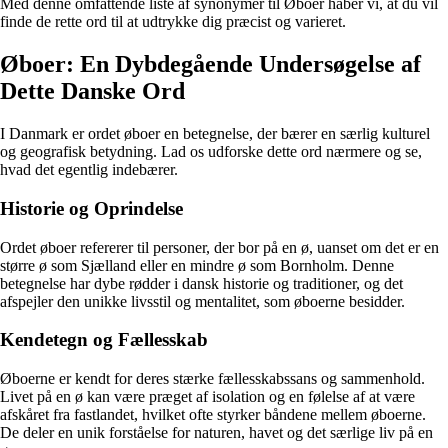
Med denne omfattende liste af synonymer til Øboer håber vi, at du vil
finde de rette ord til at udtrykke dig præcist og varieret.
Øboer: En Dybdegående Undersøgelse af
Dette Danske Ord
I Danmark er ordet øboer en betegnelse, der bærer en særlig kulturel
og geografisk betydning. Lad os udforske dette ord nærmere og se,
hvad det egentlig indebærer.
Historie og Oprindelse
Ordet øboer refererer til personer, der bor på en ø, uanset om det er en
større ø som Sjælland eller en mindre ø som Bornholm. Denne
betegnelse har dybe rødder i dansk historie og traditioner, og det
afspejler den unikke livsstil og mentalitet, som øboerne besidder.
Kendetegn og Fællesskab
Øboerne er kendt for deres stærke fællesskabssans og sammenhold.
Livet på en ø kan være præget af isolation og en følelse af at være
afskåret fra fastlandet, hvilket ofte styrker båndene mellem øboerne.
De deler en unik forståelse for naturen, havet og det særlige liv på en