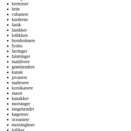
kretenser
brite
cubanere
kurilerne
fanik
fanikker
lollikken
bornholmere
fynbo
færinger
falstringer
maldivere
grønlændere
kanak
javanere
maltesere
korsikanere
maori
kanakker
morsinger
langelænder
køgenser
oceaniere
morsingboer
lolliker