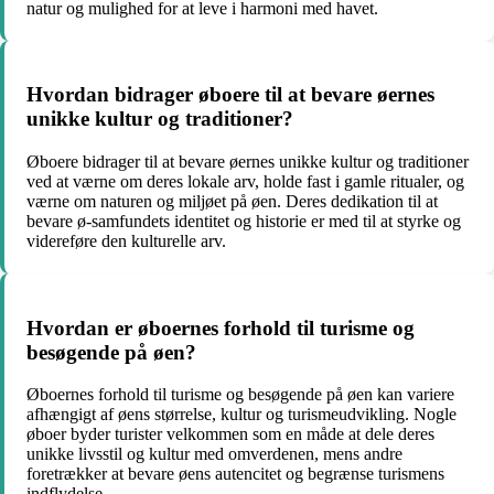
natur og mulighed for at leve i harmoni med havet.
Hvordan bidrager øboere til at bevare øernes
unikke kultur og traditioner?
Øboere bidrager til at bevare øernes unikke kultur og traditioner
ved at værne om deres lokale arv, holde fast i gamle ritualer, og
værne om naturen og miljøet på øen. Deres dedikation til at
bevare ø-samfundets identitet og historie er med til at styrke og
videreføre den kulturelle arv.
Hvordan er øboernes forhold til turisme og
besøgende på øen?
Øboernes forhold til turisme og besøgende på øen kan variere
afhængigt af øens størrelse, kultur og turismeudvikling. Nogle
øboer byder turister velkommen som en måde at dele deres
unikke livsstil og kultur med omverdenen, mens andre
foretrækker at bevare øens autencitet og begrænse turismens
indflydelse.