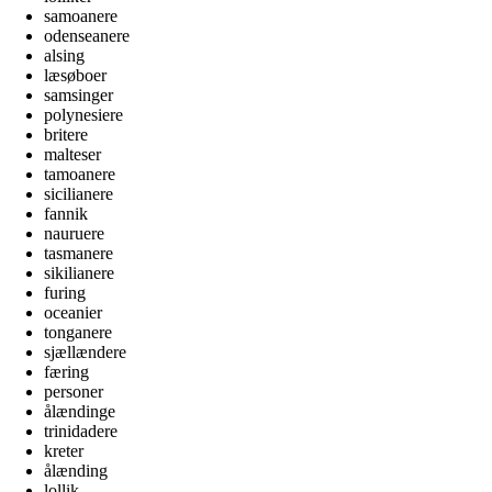
samoanere
odenseanere
alsing
læsøboer
samsinger
polynesiere
britere
malteser
tamoanere
sicilianere
fannik
nauruere
tasmanere
sikilianere
furing
oceanier
tonganere
sjællændere
færing
personer
ålændinge
trinidadere
kreter
ålænding
lollik