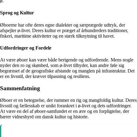
ø.
Sprog og Kultur
Øboerne har ofte deres egne dialekter og særprægede udtryk, der
afspejler ø-livet. Deres kultur er præget af århundreders traditioner,
fiskeri, maritime aktiviteter og en stærk tilknytning til havet.
Udfordringer og Fordele
At være øboer kan være både berigende og udfordrende. Mens nogle
nyder den ro og skønhed, som ø-livet tilbyder, kan andre føle sig
begrænset af de geografiske afstande og manglen på infrastruktur. Det
er en livsstil, der kræver tilpasning og resiliens.
Sammenfatning
Øboer er en betegnelse, der rummer en rig og mangfoldig kultur. Deres
livsstil og fællesskab er unikt forankret i ø-livet og dets udfordringer.
At være en del af øboer-samfundet er en ære og en forpligtelse, der
bærer vidnesbyrd om dansk kultur og historie.