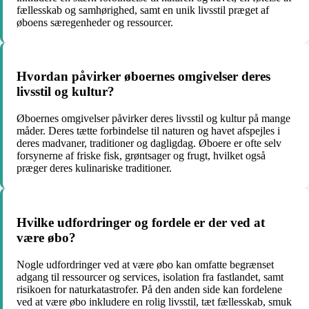
fællesskab og samhørighed, samt en unik livsstil præget af
øboens særegenheder og ressourcer.
Hvordan påvirker øboernes omgivelser deres
livsstil og kultur?
Øboernes omgivelser påvirker deres livsstil og kultur på mange
måder. Deres tætte forbindelse til naturen og havet afspejles i
deres madvaner, traditioner og dagligdag. Øboere er ofte selv
forsynerne af friske fisk, grøntsager og frugt, hvilket også
præger deres kulinariske traditioner.
Hvilke udfordringer og fordele er der ved at
være øbo?
Nogle udfordringer ved at være øbo kan omfatte begrænset
adgang til ressourcer og services, isolation fra fastlandet, samt
risikoen for naturkatastrofer. På den anden side kan fordelene
ved at være øbo inkludere en rolig livsstil, tæt fællesskab, smuk