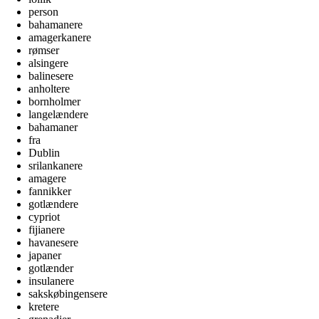
person
bahamanere
amagerkanere
rømser
alsingere
balinesere
anholtere
bornholmer
langelændere
bahamaner
fra
Dublin
srilankanere
amagere
fannikker
gotlændere
cypriot
fijianere
havanesere
japaner
gotlænder
insulanere
sakskøbingensere
kretere