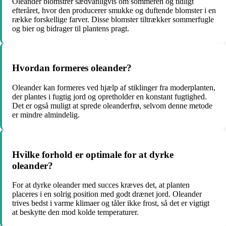
Oleander blomstrer sædvanligvis om sommeren og tidligt
efteråret, hvor den producerer smukke og duftende blomster i en
række forskellige farver. Disse blomster tiltrækker sommerfugle
og bier og bidrager til plantens pragt.
Hvordan formeres oleander?
Oleander kan formeres ved hjælp af stiklinger fra moderplanten,
der plantes i fugtig jord og opretholder en konstant fugtighed.
Det er også muligt at sprede oleanderfrø, selvom denne metode
er mindre almindelig.
Hvilke forhold er optimale for at dyrke
oleander?
For at dyrke oleander med succes kræves det, at planten
placeres i en solrig position med godt drænet jord. Oleander
trives bedst i varme klimaer og tåler ikke frost, så det er vigtigt
at beskytte den mod kolde temperaturer.