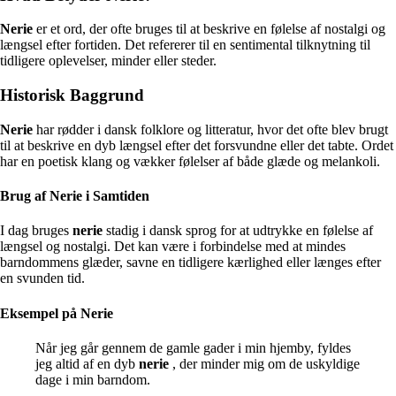
Nerie
er et ord, der ofte bruges til at beskrive en følelse af nostalgi og
længsel efter fortiden. Det refererer til en sentimental tilknytning til
tidligere oplevelser, minder eller steder.
Historisk Baggrund
Nerie
har rødder i dansk folklore og litteratur, hvor det ofte blev brugt
til at beskrive en dyb længsel efter det forsvundne eller det tabte. Ordet
har en poetisk klang og vækker følelser af både glæde og melankoli.
Brug af Nerie i Samtiden
I dag bruges
nerie
stadig i dansk sprog for at udtrykke en følelse af
længsel og nostalgi. Det kan være i forbindelse med at mindes
barndommens glæder, savne en tidligere kærlighed eller længes efter
en svunden tid.
Eksempel på Nerie
Når jeg går gennem de gamle gader i min hjemby, fyldes
jeg altid af en dyb
nerie
, der minder mig om de uskyldige
dage i min barndom.