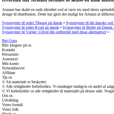
Armani har skabt en unik identitet ved at være tro mod deres oprindeli
design til distribution. Dette har gjort det muligt for Armani at differe
Synonymer til ordet Tilgang på dansk
•
Synonymer til det danske or
Synonymer til ordet Kvad på dansk
•
Synonymer til Bedre på Dansk: 
Synonymer til Vælge: Udvid din ordforråd med disse alternativer
•
Bet Guru
Bliv klogere på os
Kontakt
Presseinfo
Annoncer
Min konto
Nyhedsbrevet
Affiliate
Tip os
© Alt materiale er beskyttet.
© Alle rettigheder forbeholdes. Vi modtager muligvis en andel af salge
© Vi forbeholder os alle rettigheder til materialet på denne side. Nog
Om os
Udvikling
Vores formål
Vores folk
Hjælp os