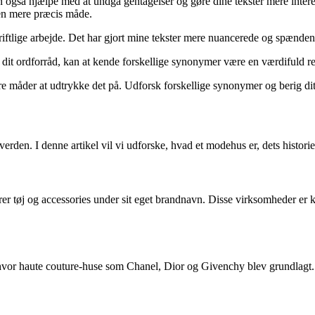
 også hjælpe med at undgå gentagelser og gøre dine tekster mere interes
 en mere præcis måde.
iftlige arbejde. Det har gjort mine tekster mere nuancerede og spændend
e dit ordforråd, kan at kende forskellige synonymer være en værdifuld r
e måder at udtrykke det på. Udforsk forskellige synonymer og berig dit
rden. I denne artikel vil vi udforske, hvad et modehus er, dets histori
r tøj og accessories under sit eget brandnavn. Disse virksomheder er ke
e, hvor haute couture-huse som Chanel, Dior og Givenchy blev grundlagt.