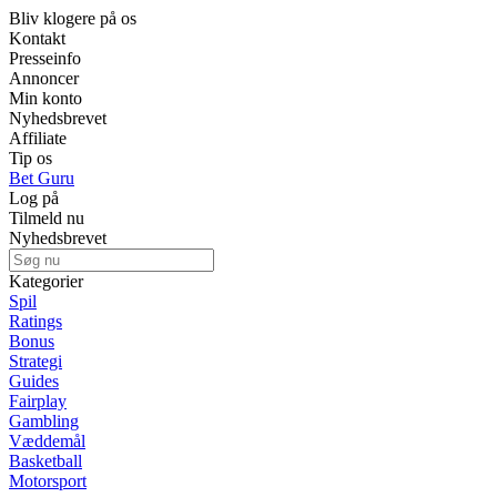
Bliv klogere på os
Kontakt
Presseinfo
Annoncer
Min konto
Nyhedsbrevet
Affiliate
Tip os
Bet Guru
Log på
Tilmeld nu
Nyhedsbrevet
Kategorier
Spil
Ratings
Bonus
Strategi
Guides
Fairplay
Gambling
Væddemål
Basketball
Motorsport