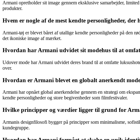
Armani opretholder sit image gennem eksklusive samarbejder, limited e
produkter.
Hvem er nogle af de mest kendte personligheder, der 
Armani-tøj er blevet båret af utallige kendte personligheder på den r
det ikoniske image af mærket.
Hvordan har Armani udvidet sit modehus til at omfa
Udover mode har Armani udvidet deres brand til at omfatte luksushotel
over.
Hvordan er Armani blevet en globalt anerkendt mod
Armani har opnået global anerkendelse gennem en strategi om ekspansio
kendte personligheder og store begivenheder som filmfestivaler.
Hvilke principper og værdier ligger til grund for Arma
Armanis designfilosofi bygger på principper som minimalisme, sofistika
kundegruppe.
Hvordan har Armani formået at skabe en unik ident