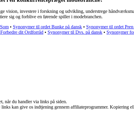
ge vision, investere i forskning og udvikling, understrege håndværksmæss
ntiere sig og forblive en førende spiller i modebranchen.
d Som
•
Synonymer til ordet Bunke på dansk
•
Synonymer til ordet Pren
Forbedre dit Ordforråd
•
Synonymer til Dvs. på dansk
•
Synonymer for
t, når du handler via links på siden.
le links kan give os indtjening gennem affiliateprogrammer. Kopiering ell