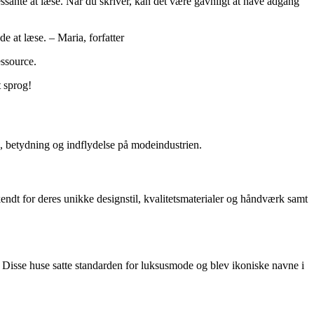
sante at læse. Når du skriver, kan det være gavnligt at have adgang
e at læse. – Maria, forfatter
essource.
 sprog!
e, betydning og indflydelse på modeindustrien.
ndt for deres unikke designstil, kvalitetsmaterialer og håndværk samt
 Disse huse satte standarden for luksusmode og blev ikoniske navne i