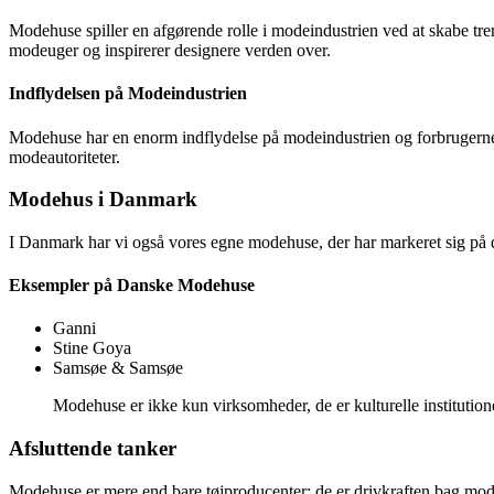
Modehuse spiller en afgørende rolle i modeindustrien ved at skabe tren
modeuger og inspirerer designere verden over.
Indflydelsen på Modeindustrien
Modehuse har en enorm indflydelse på modeindustrien og forbrugernes
modeautoriteter.
Modehus i Danmark
I Danmark har vi også vores egne modehuse, der har markeret sig på 
Eksempler på Danske Modehuse
Ganni
Stine Goya
Samsøe & Samsøe
Modehuse er ikke kun virksomheder, de er kulturelle institution
Afsluttende tanker
Modehuse er mere end bare tøjproducenter; de er drivkraften bag mode