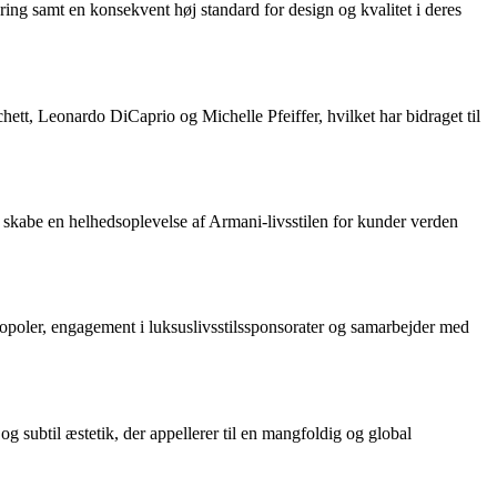
ing samt en konsekvent høj standard for design og kvalitet i deres
ett, Leonardo DiCaprio og Michelle Pfeiffer, hvilket har bidraget til
t skabe en helhedsoplevelse af Armani-livsstilen for kunder verden
ropoler, engagement i luksuslivsstilssponsorater og samarbejder med
g subtil æstetik, der appellerer til en mangfoldig og global