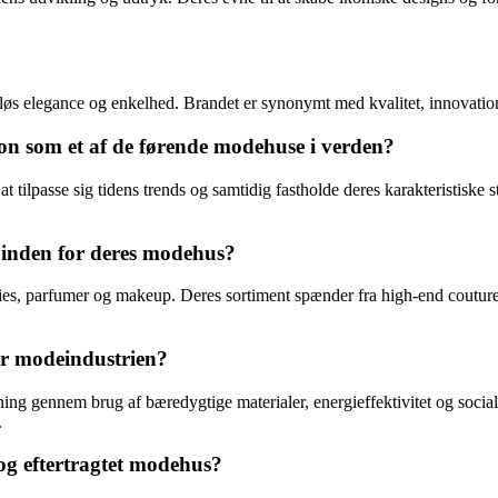
idløs elegance og enkelhed. Brandet er synonymt med kvalitet, innovatio
on som et af de førende modehuse i verden?
tilpasse sig tidens trends og samtidig fastholde deres karakteristiske st
i inden for deres modehus?
sories, parfumer og makeup. Deres sortiment spænder fra high-end coutu
or modeindustrien?
ning gennem brug af bæredygtige materialer, energieffektivitet og socia
.
og eftertragtet modehus?