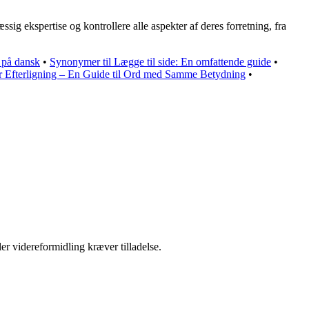
ig ekspertise og kontrollere alle aspekter af deres forretning, fra
 på dansk
•
Synonymer til Lægge til side: En omfattende guide
•
 Efterligning – En Guide til Ord med Samme Betydning
•
er videreformidling kræver tilladelse.