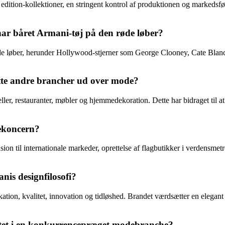
dition-kollektioner, en stringent kontrol af produktionen og markedsfør
har båret Armani-tøj på den røde løber?
øde løber, herunder Hollywood-stjerner som George Clooney, Cate Blanch
tte andre brancher ud over mode?
ler, restauranter, møbler og hjemmedekoration. Dette har bidraget til a
ekoncern?
n til internationale markeder, oprettelse af flagbutikker i verdensmet
nis designfilosofi?
tion, kvalitet, innovation og tidløshed. Brandet værdsætter en elegant o
itet i en konkurrencepræget modebranche?