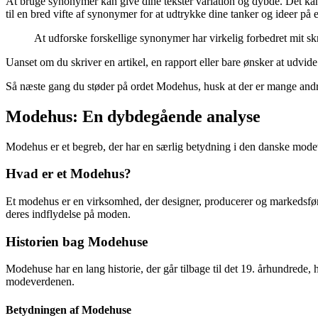
At bruge synonymer kan give dine tekster variation og dybde. Det kan
til en bred vifte af synonymer for at udtrykke dine tanker og ideer på
At udforske forskellige synonymer har virkelig forbedret mit skr
Uanset om du skriver en artikel, en rapport eller bare ønsker at udvid
Så næste gang du støder på ordet Modehus, husk at der er mange andr
Modehus: En dybdegående analyse
Modehus er et begreb, der har en særlig betydning i den danske modeve
Hvad er et Modehus?
Et modehus er en virksomhed, der designer, producerer og markedsføre
deres indflydelse på moden.
Historien bag Modehuse
Modehuse har en lang historie, der går tilbage til det 19. århundred
modeverdenen.
Betydningen af Modehuse