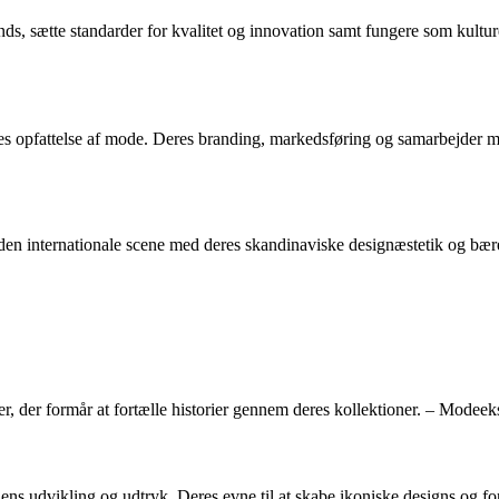
ds, sætte standarder for kvalitet og innovation samt fungere som kultur
 opfattelse af mode. Deres branding, markedsføring og samarbejder med
den internationale scene med deres skandinaviske designæstetik og bær
er, der formår at fortælle historier gennem deres kollektioner. – Modeek
ns udvikling og udtryk. Deres evne til at skabe ikoniske designs og fo