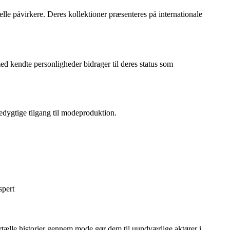
elle påvirkere. Deres kollektioner præsenteres på internationale
 kendte personligheder bidrager til deres status som
edygtige tilgang til modeproduktion.
spert
rtælle historier gennem mode gør dem til uundværlige aktører i