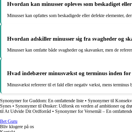
Hvordan kan minusser opleves som beskadiget eller
Minusser kan opfattes som beskadigede eller defekte elementer, der
Hvordan adskiller minusser sig fra svagheder og s
Minusser kan omfatte både svagheder og skavanker, men de refererer
Hvad indebærer minusvækst og terminus inden for
Minusvækst refererer til et fald eller negativ vækst, mens terminus 
Synonymer for Guddom: En omfattende liste
•
Synonymer til Konsekve
Synes
•
Synonymer til Ønsker: Udforsk en verden af ambitioner og d
til At Udvide Dit Ordforråd
•
Synonymer for Versemål – En omfattend
Bet Guru
Bliv klogere på os
Kontakt