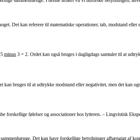
kellige sammenhænge. I denne artikel vil vi udforske betydningen, anve
af noget. Det kan referere til matematiske operationer, tab, modstand eller
: 5
minus
3 = 2. Ordet kan også bruges i dagligdags samtaler til at udtrykk
 kan bruges til at udtrykke modstand eller negativitet, men det kan også
 forskellige følelser og associationer hos lytteren. – Lingvistisk Eksp
e sammenhænge. Det kan have forskellige betydninger afhængigt af konteks