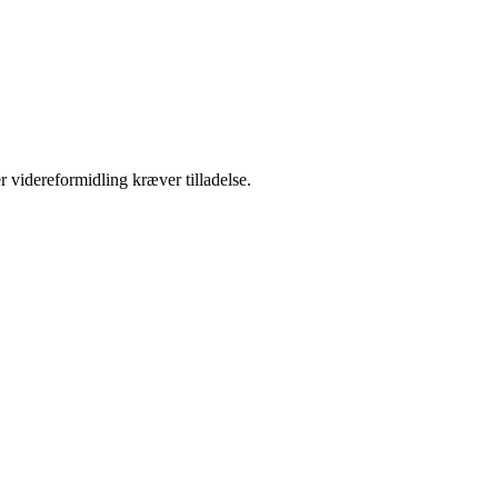
r videreformidling kræver tilladelse.