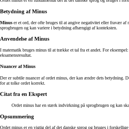
Ordet minus er en fundamental del af det danske sprog og bruges i fors
Betydning af Minus
Minus
er et ord, der ofte bruges til at angive negativitet eller fravær 
sprogbrugen og kan variere i betydning afhængigt af konteksten.
Anvendelse af Minus
I matematik bruges minus til at trække et tal fra et andet. For eksempel
eksamensresultat.
Nuancer af Minus
Der er subtile nuancer af ordet minus, der kan ændre dets betydning. Det
for at tolke ordet korrekt.
Citat fra en Ekspert
Ordet minus har en stærk indvirkning på sprogbrugen og kan skabe
Opsummering
Ordet minus er en vigtig del af det danske sprog og bruges i forskellig