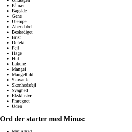
Undtagen
På nær
Bagside
Gene
Ulempe
Aber dabei
Beskadiget
Brist
Defekt
Fejl
Hage
Hul
Lakune
Mangel
Mangelfuld
Skavank
Skønhedsfejl
Svaghed
Eksklusive
Fraregnet
Uden
Ord der starter med Minus:
Minusgrad