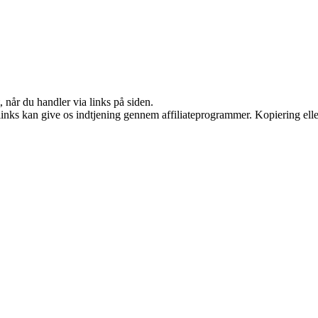
 når du handler via links på siden.
 links kan give os indtjening gennem affiliateprogrammer. Kopiering elle