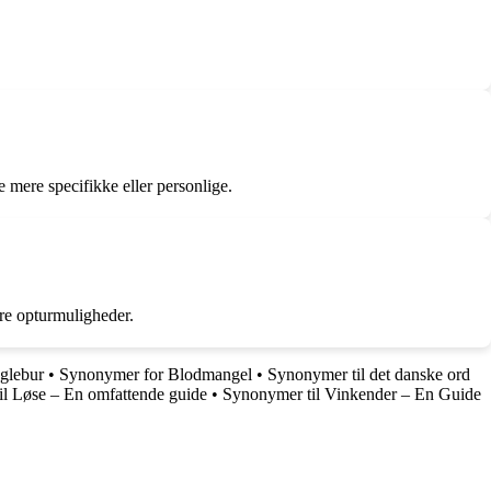
 mere specifikke eller personlige.
ere opturmuligheder.
uglebur
•
Synonymer for Blodmangel
•
Synonymer til det danske ord
l Løse – En omfattende guide
•
Synonymer til Vinkender – En Guide