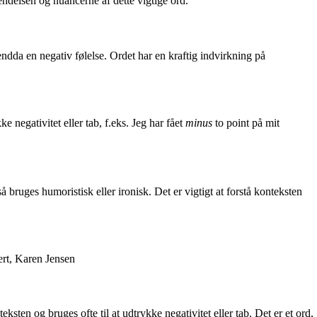
ndelsen og nuancerne af dette vigtige ord.
 endda en negativ følelse. Ordet har en kraftig indvirkning på
e negativitet eller tab, f.eks. Jeg har fået
minus
to point på mit
 bruges humoristisk eller ironisk. Det er vigtigt at forstå konteksten
ert, Karen Jensen
ten og bruges ofte til at udtrykke negativitet eller tab. Det er et ord,