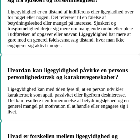
Ligegyldighed er en tilstand af indifferens eller ligegladhed over
for noget eller nogen. Det refererer til en følelse af
betydningsløshed eller mangel på interesse. Sjuskeri og
forsømmelighed drejer sig mere om manglende omhu eller pleje
i udførelsen af opgaver eller ansvar. Ligegyldighed har mere at
gøre med en generel følelsesmæssig tilstand, hvor man ikke
engagerer sig aktivt i noget.
Hvordan kan ligegyldighed påvirke en persons
personlighedstræk og karakteregenskaber?
Ligegyldighed kan med tiden føre til, at en person udvikler
karaktertræk som apati, passivitet eller ligefrem desinteresse.
Det kan resultere i en fornemmelse af betydningsløshed og en
generel mangel på motivation til at handle eller engagere sig i
livet.
Hvad er forskellen mellem ligegyldighed og