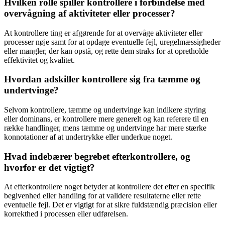
Hvilken rolle spiller kontrollere i forbindelse med
overvågning af aktiviteter eller processer?
At kontrollere ting er afgørende for at overvåge aktiviteter eller
processer nøje samt for at opdage eventuelle fejl, uregelmæssigheder
eller mangler, der kan opstå, og rette dem straks for at opretholde
effektivitet og kvalitet.
Hvordan adskiller kontrollere sig fra tæmme og
undertvinge?
Selvom kontrollere, tæmme og undertvinge kan indikere styring
eller dominans, er kontrollere mere generelt og kan referere til en
række handlinger, mens tæmme og undertvinge har mere stærke
konnotationer af at undertrykke eller underkue noget.
Hvad indebærer begrebet efterkontrollere, og
hvorfor er det vigtigt?
At efterkontrollere noget betyder at kontrollere det efter en specifik
begivenhed eller handling for at validere resultaterne eller rette
eventuelle fejl. Det er vigtigt for at sikre fuldstændig præcision eller
korrekthed i processen eller udførelsen.