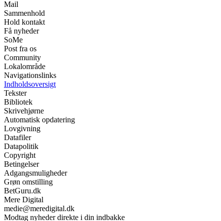
Mail
Sammenhold
Hold kontakt
Få nyheder
SoMe
Post fra os
Community
Lokalområde
Navigationslinks
Indholdsoversigt
Tekster
Bibliotek
Skrivehjørne
Automatisk opdatering
Lovgivning
Datafiler
Datapolitik
Copyright
Betingelser
Adgangsmuligheder
Grøn omstilling
BetGuru.dk
Mere Digital
medie@meredigital.dk
Modtag nyheder direkte i din indbakke