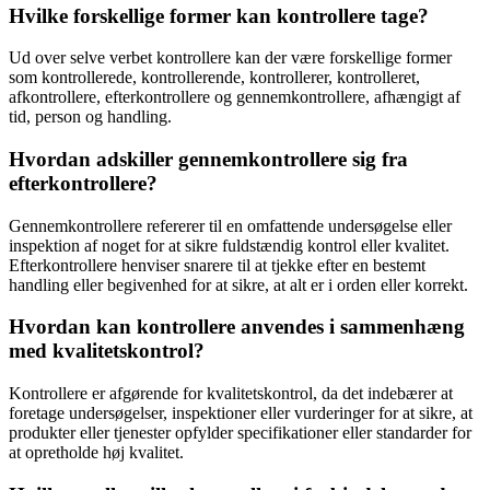
Hvilke forskellige former kan kontrollere tage?
Ud over selve verbet kontrollere kan der være forskellige former
som kontrollerede, kontrollerende, kontrollerer, kontrolleret,
afkontrollere, efterkontrollere og gennemkontrollere, afhængigt af
tid, person og handling.
Hvordan adskiller gennemkontrollere sig fra
efterkontrollere?
Gennemkontrollere refererer til en omfattende undersøgelse eller
inspektion af noget for at sikre fuldstændig kontrol eller kvalitet.
Efterkontrollere henviser snarere til at tjekke efter en bestemt
handling eller begivenhed for at sikre, at alt er i orden eller korrekt.
Hvordan kan kontrollere anvendes i sammenhæng
med kvalitetskontrol?
Kontrollere er afgørende for kvalitetskontrol, da det indebærer at
foretage undersøgelser, inspektioner eller vurderinger for at sikre, at
produkter eller tjenester opfylder specifikationer eller standarder for
at opretholde høj kvalitet.