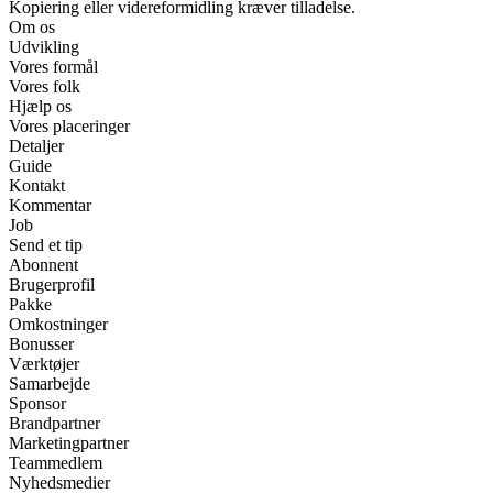
Kopiering eller videreformidling kræver tilladelse.
Om os
Udvikling
Vores formål
Vores folk
Hjælp os
Vores placeringer
Detaljer
Guide
Kontakt
Kommentar
Job
Send et tip
Abonnent
Brugerprofil
Pakke
Omkostninger
Bonusser
Værktøjer
Samarbejde
Sponsor
Brandpartner
Marketingpartner
Teammedlem
Nyhedsmedier