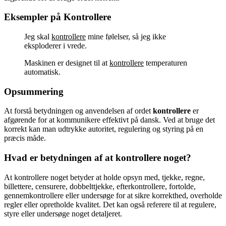
Eksempler på Kontrollere
Jeg skal
kontrollere
mine følelser, så jeg ikke
eksploderer i vrede.
Maskinen er designet til at
kontrollere
temperaturen
automatisk.
Opsummering
At forstå betydningen og anvendelsen af ordet
kontrollere
er
afgørende for at kommunikere effektivt på dansk. Ved at bruge det
korrekt kan man udtrykke autoritet, regulering og styring på en
præcis måde.
Hvad er betydningen af ​​at kontrollere noget?
At kontrollere noget betyder at holde opsyn med, tjekke, regne,
billettere, censurere, dobbelttjekke, efterkontrollere, fortolde,
gennemkontrollere eller undersøge for at sikre korrekthed, overholde
regler eller opretholde kvalitet. Det kan også referere til at regulere,
styre eller undersøge noget detaljeret.