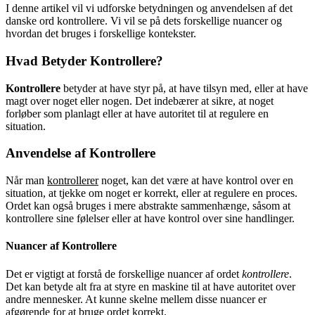
I denne artikel vil vi udforske betydningen og anvendelsen af det
danske ord kontrollere. Vi vil se på dets forskellige nuancer og
hvordan det bruges i forskellige kontekster.
Hvad Betyder Kontrollere?
Kontrollere
betyder at have styr på, at have tilsyn med, eller at have
magt over noget eller nogen. Det indebærer at sikre, at noget
forløber som planlagt eller at have autoritet til at regulere en
situation.
Anvendelse af Kontrollere
Når man
kontrollerer
noget, kan det være at have kontrol over en
situation, at tjekke om noget er korrekt, eller at regulere en proces.
Ordet kan også bruges i mere abstrakte sammenhænge, såsom at
kontrollere sine følelser eller at have kontrol over sine handlinger.
Nuancer af Kontrollere
Det er vigtigt at forstå de forskellige nuancer af ordet
kontrollere
.
Det kan betyde alt fra at styre en maskine til at have autoritet over
andre mennesker. At kunne skelne mellem disse nuancer er
afgørende for at bruge ordet korrekt.