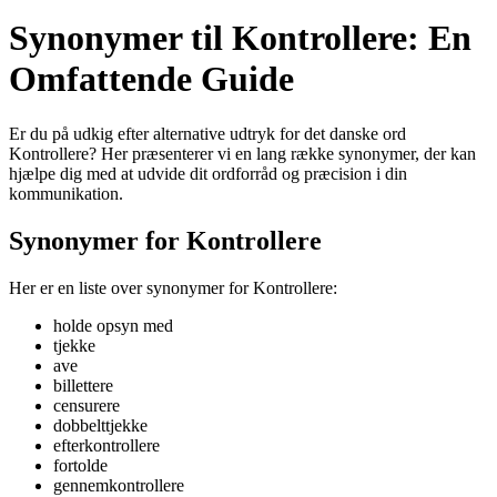
Synonymer til Kontrollere: En
Omfattende Guide
Er du på udkig efter alternative udtryk for det danske ord
Kontrollere? Her præsenterer vi en lang række synonymer, der kan
hjælpe dig med at udvide dit ordforråd og præcision i din
kommunikation.
Synonymer for Kontrollere
Her er en liste over synonymer for Kontrollere:
holde opsyn med
tjekke
ave
billettere
censurere
dobbelttjekke
efterkontrollere
fortolde
gennemkontrollere