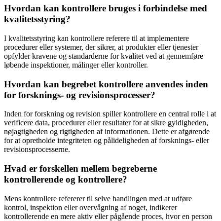
Hvordan kan kontrollere bruges i forbindelse med
kvalitetsstyring?
I kvalitetsstyring kan kontrollere referere til at implementere
procedurer eller systemer, der sikrer, at produkter eller tjenester
opfylder kravene og standarderne for kvalitet ved at gennemføre
løbende inspektioner, målinger eller kontroller.
Hvordan kan begrebet kontrollere anvendes inden
for forsknings- og revisionsprocesser?
Inden for forskning og revision spiller kontrollere en central rolle i at
verificere data, procedurer eller resultater for at sikre gyldigheden,
nøjagtigheden og rigtigheden af ​​informationen. Dette er afgørende
for at opretholde integriteten og pålideligheden af forsknings- eller
revisionsprocesserne.
Hvad er forskellen mellem begreberne
kontrollerende og kontrollere?
Mens kontrollere refererer til selve handlingen med at udføre
kontrol, inspektion eller overvågning af noget, indikerer
kontrollerende en mere aktiv eller pågående proces, hvor en person