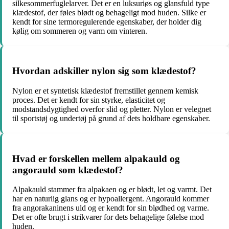
silkesommerfuglelarver. Det er en luksuriøs og glansfuld type
klædestof, der føles blødt og behageligt mod huden. Silke er
kendt for sine termoregulerende egenskaber, der holder dig
kølig om sommeren og varm om vinteren.
Hvordan adskiller nylon sig som klædestof?
Nylon er et syntetisk klædestof fremstillet gennem kemisk
proces. Det er kendt for sin styrke, elasticitet og
modstandsdygtighed overfor slid og pletter. Nylon er velegnet
til sportstøj og undertøj på grund af dets holdbare egenskaber.
Hvad er forskellen mellem alpakauld og
angorauld som klædestof?
Alpakauld stammer fra alpakaen og er blødt, let og varmt. Det
har en naturlig glans og er hypoallergent. Angorauld kommer
fra angorakaninens uld og er kendt for sin blødhed og varme.
Det er ofte brugt i strikvarer for dets behagelige følelse mod
huden.