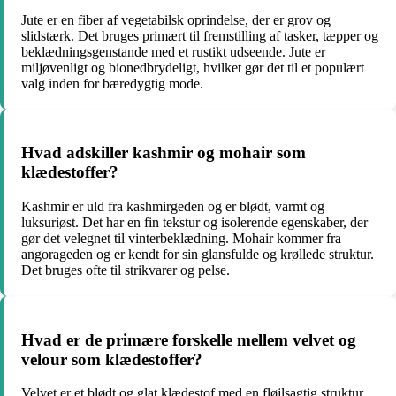
Jute er en fiber af vegetabilsk oprindelse, der er grov og
slidstærk. Det bruges primært til fremstilling af tasker, tæpper og
beklædningsgenstande med et rustikt udseende. Jute er
miljøvenligt og bionedbrydeligt, hvilket gør det til et populært
valg inden for bæredygtig mode.
Hvad adskiller kashmir og mohair som
klædestoffer?
Kashmir er uld fra kashmirgeden og er blødt, varmt og
luksuriøst. Det har en fin tekstur og isolerende egenskaber, der
gør det velegnet til vinterbeklædning. Mohair kommer fra
angorageden og er kendt for sin glansfulde og krøllede struktur.
Det bruges ofte til strikvarer og pelse.
Hvad er de primære forskelle mellem velvet og
velour som klædestoffer?
Velvet er et blødt og glat klædestof med en fløjlsagtig struktur,