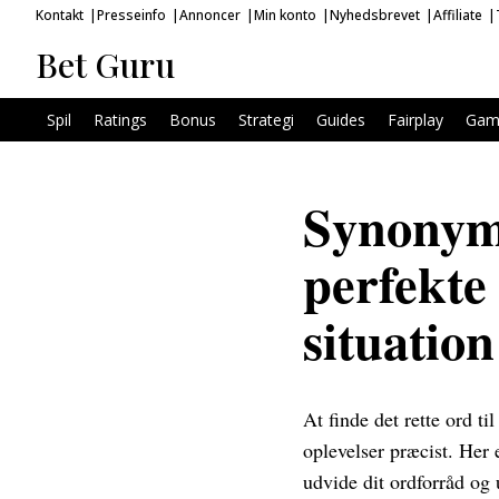
Kontakt
Presseinfo
Annoncer
Min konto
Nyhedsbrevet
Affiliate
Bet Guru
Spil
Ratings
Bonus
Strategi
Guides
Fairplay
Gam
Synonyme
perfekte 
situation
At finde det rette ord ti
oplevelser præcist. Her 
udvide dit ordforråd og