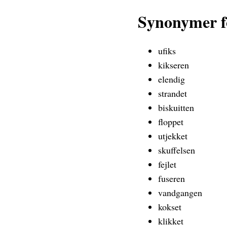
Synonymer f
ufiks
kikseren
elendig
strandet
biskuitten
floppet
utjekket
skuffelsen
fejlet
fuseren
vandgangen
kokset
klikket