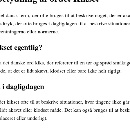
l dansk term, der ofte bruges til at beskrive noget, der er akav
 udtryk, der ofte bruges i dagligdagen til at beskrive situationer
rventningerne eller normerne.
kset egentlig?
 det danske ord kiks, der refererer til en tør og sprød småkag
e, at det er lidt skævt, klodset eller bare ikke helt rigtigt.
 i dagligdagen
t kikset ofte til at beskrive situationer, hvor tingene ikke går
idt akavet eller klodset måde. Det kan også bruges til at beskri
laceret eller underligt.