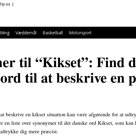
Tip os
bling
Væddemål
Basketball
Motorsport
r til “Kikset”: Find d
ord til at beskrive en p
l at beskrive en kikset situation kan være afgørende for at udtr
er en liste over synonymer til det danske ord Kikset, som kan
 udtrykke dig mere præcist.