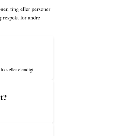
ner, ting eller personer
g respekt for andre
iks eller elendigt.
et?