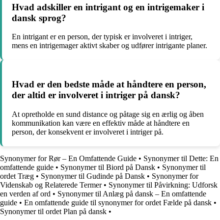
Hvad adskiller en intrigant og en intrigemaker i
dansk sprog?
En intrigant er en person, der typisk er involveret i intriger,
mens en intrigemager aktivt skaber og udfører intrigante planer.
Hvad er den bedste måde at håndtere en person,
der altid er involveret i intriger på dansk?
At opretholde en sund distance og påtage sig en ærlig og åben
kommunikation kan være en effektiv måde at håndtere en
person, der konsekvent er involveret i intriger på.
Synonymer for Rør – En Omfattende Guide
•
Synonymer til Dette: En
omfattende guide
•
Synonymer til Biord på Dansk
•
Synonymer til
ordet Træg
•
Synonymer til Gudinde på Dansk
•
Synonymer for
Videnskab og Relaterede Termer
•
Synonymer til Påvirkning: Udforsk
en verden af ord
•
Synonymer til Anlæg på dansk – En omfattende
guide
•
En omfattende guide til synonymer for ordet Fælde på dansk
•
Synonymer til ordet Plan på dansk
•