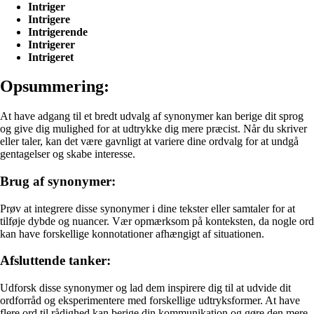
Intriger
Intrigere
Intrigerende
Intrigerer
Intrigeret
Opsummering:
At have adgang til et bredt udvalg af synonymer kan berige dit sprog
og give dig mulighed for at udtrykke dig mere præcist. Når du skriver
eller taler, kan det være gavnligt at variere dine ordvalg for at undgå
gentagelser og skabe interesse.
Brug af synonymer:
Prøv at integrere disse synonymer i dine tekster eller samtaler for at
tilføje dybde og nuancer. Vær opmærksom på konteksten, da nogle ord
kan have forskellige konnotationer afhængigt af situationen.
Afsluttende tanker:
Udforsk disse synonymer og lad dem inspirere dig til at udvide dit
ordforråd og eksperimentere med forskellige udtryksformer. At have
flere ord til rådighed kan berige din kommunikation og gøre den mere