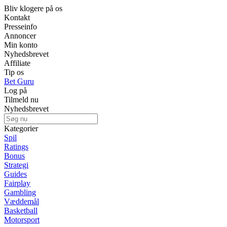
Bliv klogere på os
Kontakt
Presseinfo
Annoncer
Min konto
Nyhedsbrevet
Affiliate
Tip os
Bet Guru
Log på
Tilmeld nu
Nyhedsbrevet
Kategorier
Spil
Ratings
Bonus
Strategi
Guides
Fairplay
Gambling
Væddemål
Basketball
Motorsport