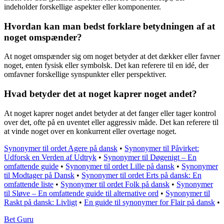
indeholder forskellige aspekter eller komponenter.
Hvordan kan man bedst forklare betydningen af at
noget omspænder?
At noget omspænder sig om noget betyder at det dækker eller favner
noget, enten fysisk eller symbolsk. Det kan referere til en idé, der
omfavner forskellige synspunkter eller perspektiver.
Hvad betyder det at noget kaprer noget andet?
At noget kaprer noget andet betyder at det fanger eller tager kontrol
over det, ofte på en uventet eller aggressiv måde. Det kan referere til
at vinde noget over en konkurrent eller overtage noget.
Synonymer til ordet Agere på dansk
•
Synonymer til Påvirket:
Udforsk en Verden af Udtryk
•
Synonymer til Døgenigt – En
omfattende guide
•
Synonymer til ordet Lille på dansk
•
Synonymer
til Modtager på Dansk
•
Synonymer til ordet Erts på dansk: En
omfattende liste
•
Synonymer til ordet Folk på dansk
•
Synonymer
til Sløve – En omfattende guide til alternative ord
•
Synonymer til
Raskt på dansk: Livligt
•
En guide til synonymer for Flair på dansk
•
Bet Guru