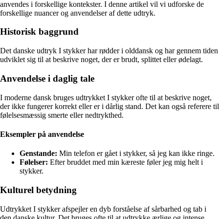
anvendes i forskellige kontekster. I denne artikel vil vi udforske de
forskellige nuancer og anvendelser af dette udtryk.
Historisk baggrund
Det danske udtryk I stykker har rødder i olddansk og har gennem tiden
udviklet sig til at beskrive noget, der er brudt, splittet eller ødelagt.
Anvendelse i daglig tale
I moderne dansk bruges udtrykket I stykker ofte til at beskrive noget,
der ikke fungerer korrekt eller er i dårlig stand. Det kan også referere til
følelsesmæssig smerte eller nedtrykthed.
Eksempler på anvendelse
Genstande:
Min telefon er gået i stykker, så jeg kan ikke ringe.
Følelser:
Efter bruddet med min kæreste føler jeg mig helt i
stykker.
Kulturel betydning
Udtrykket I stykker afspejler en dyb forståelse af sårbarhed og tab i
den danske kultur. Det bruges ofte til at udtrykke ærlige og intense