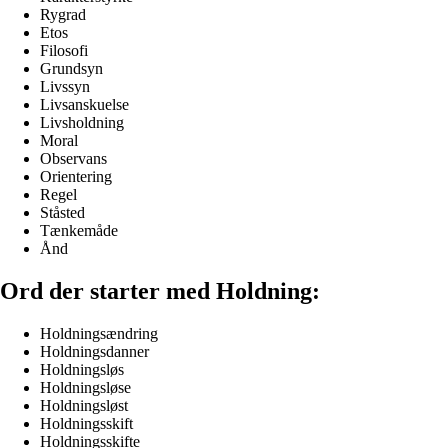
Rygrad
Etos
Filosofi
Grundsyn
Livssyn
Livsanskuelse
Livsholdning
Moral
Observans
Orientering
Regel
Ståsted
Tænkemåde
Ånd
Ord der starter med Holdning:
Holdningsændring
Holdningsdanner
Holdningsløs
Holdningsløse
Holdningsløst
Holdningsskift
Holdningsskifte