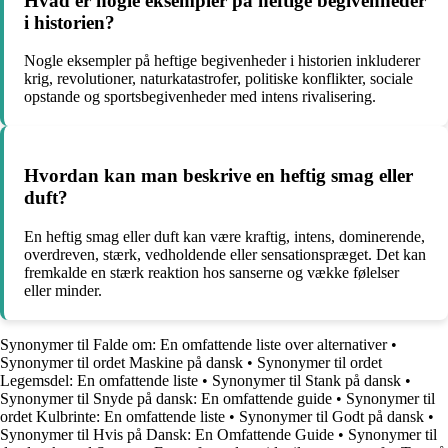
Hvad er nogle eksempler på heftige begivenheder
i historien?
Nogle eksempler på heftige begivenheder i historien inkluderer
krig, revolutioner, naturkatastrofer, politiske konflikter, sociale
opstande og sportsbegivenheder med intens rivalisering.
Hvordan kan man beskrive en heftig smag eller
duft?
En heftig smag eller duft kan være kraftig, intens, dominerende,
overdreven, stærk, vedholdende eller sensationspræget. Det kan
fremkalde en stærk reaktion hos sanserne og vække følelser
eller minder.
Synonymer til Falde om: En omfattende liste over alternativer
•
Synonymer til ordet Maskine på dansk
•
Synonymer til ordet
Legemsdel: En omfattende liste
•
Synonymer til Stank på dansk
•
Synonymer til Snyde på dansk: En omfattende guide
•
Synonymer til
ordet Kulbrinte: En omfattende liste
•
Synonymer til Godt på dansk
•
Synonymer til Hvis på Dansk: En Omfattende Guide
•
Synonymer til