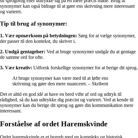
sit sprogbrug eller udtrykke sig på en mere præcis måde. Brug af
synonymer kan også bidrage til at gøre ens skrivning mere interessant
og varieret.
Tip til brug af synonymer:
1. Vær opmærksom på betydningen:
Sørg for at vælge synonymer,
der passer til den kontekst, du skriver i.
2. Undgå gentagelser:
Ved at bruge synonymer undgår du at gentage
de samme ord for ofte.
3. Vær kreativ:
Udforsk forskellige synonymer for at berige dit sprog.
At bruge synonymer kan være med til at løfte ens
skrivning og gøre den mere nuanceret. – Skribent
Det er altid en god idé at have en bred vifte af ord og udtryk til
rådighed, så du kan udtrykke dig præcist og varieret. Ved at kende til
synonymer kan du berige dit sprog og gøre din kommunikation mere
interessant.
Forståelse af ordet Haremskvinde
Ordet haremskvinde er et begreb med en kompleks og historisk