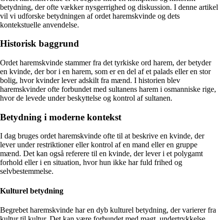
betydning, der ofte vækker nysgerrighed og diskussion. I denne artikel
vil vi udforske betydningen af ordet haremskvinde og dets
kontekstuelle anvendelse.
Historisk baggrund
Ordet haremskvinde stammer fra det tyrkiske ord harem, der betyder
en kvinde, der bor i en harem, som er en del af et palads eller en stor
bolig, hvor kvinder lever adskilt fra mænd. I historien blev
haremskvinder ofte forbundet med sultanens harem i osmanniske rige,
hvor de levede under beskyttelse og kontrol af sultanen.
Betydning i moderne kontekst
I dag bruges ordet haremskvinde ofte til at beskrive en kvinde, der
lever under restriktioner eller kontrol af en mand eller en gruppe
mænd. Det kan også referere til en kvinde, der lever i et polygamt
forhold eller i en situation, hvor hun ikke har fuld frihed og
selvbestemmelse.
Kulturel betydning
Begrebet haremskvinde har en dyb kulturel betydning, der varierer fra
kultur til kultur. Det kan være forbundet med magt, undertrykkelse,