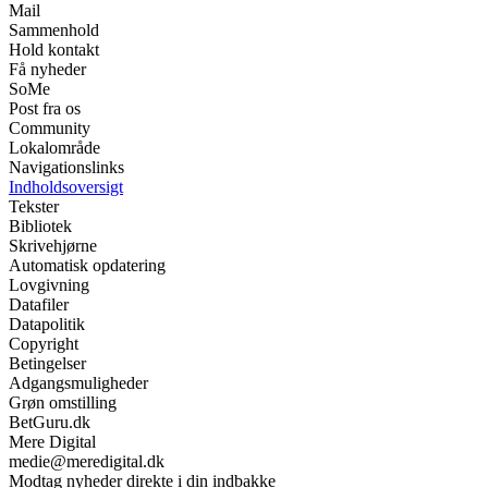
Mail
Sammenhold
Hold kontakt
Få nyheder
SoMe
Post fra os
Community
Lokalområde
Navigationslinks
Indholdsoversigt
Tekster
Bibliotek
Skrivehjørne
Automatisk opdatering
Lovgivning
Datafiler
Datapolitik
Copyright
Betingelser
Adgangsmuligheder
Grøn omstilling
BetGuru.dk
Mere Digital
medie@meredigital.dk
Modtag nyheder direkte i din indbakke