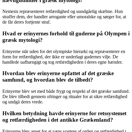
hævngudinder i græsk mytologi?
Nemesis repræsenterer retfærdighed og uundgåelig skæbne. Hun
straffer dem, der handler arrogante eller umoralske og sørger for, at
de får deres fortjente straf.
Hvad er erinyernes forhold til guderne på Olympen i
græsk mytologi?
Erinyerne står uden for det olympiske hierarki og repræsenterer en
form for retfærdighed, der ikke er underlagt gudernes vilje. De
handlede uafhængigt og tog retfærdigheden i deres egne hænder.
Hvordan blev erinyerne opfattet af det græske
samfund, og hvordan blev de tilbedt?
Erinyerne blev set med både frygt og respekt af det græske samfund.
De blev tilbedt gennem ofringer og ritualer for at sikre retfærdighed
og undgå deres vrede.
Hvilken betydning havde erinyerne for retssystemet
og retfærdigheden i det antikke Grækenland?
Erinyerne blev anset for at være vogtere af orden og retfærdighed i