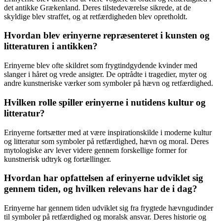
det antikke Grækenland. Deres tilstedeværelse sikrede, at de
skyldige blev straffet, og at retfærdigheden blev opretholdt.
Hvordan blev erinyerne repræsenteret i kunsten og
litteraturen i antikken?
Erinyerne blev ofte skildret som frygtindgydende kvinder med
slanger i håret og vrede ansigter. De optrådte i tragedier, myter og
andre kunstneriske værker som symboler på hævn og retfærdighed.
Hvilken rolle spiller erinyerne i nutidens kultur og
litteratur?
Erinyerne fortsætter med at være inspirationskilde i moderne kultur
og litteratur som symboler på retfærdighed, hævn og moral. Deres
mytologiske arv lever videre gennem forskellige former for
kunstnerisk udtryk og fortællinger.
Hvordan har opfattelsen af erinyerne udviklet sig
gennem tiden, og hvilken relevans har de i dag?
Erinyerne har gennem tiden udviklet sig fra frygtede hævngudinder
til symboler på retfærdighed og moralsk ansvar. Deres historie og