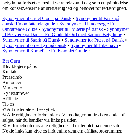
betydning fortsætter med at være relevant i dag som en påmindelse
om konsekvenserne af uretfærdighed og behovet for retfærdighed.
Synonymer til Ordet Gods på Dansk
•
Synonymer til Falsk på
dansk: En omfattende guide
•
Synonymer til Undersøge: En
Omfattende Guide
•
Synonymer til Tv-serie på dansk
•
Synonymer
til Besvære på Dansk: En Guide til Ord med Samme Betydning
•
Synonymer til Stærk på Dansk
•
Synonymer for Præst på Dansk
•
Synonymer til ordet Lyd på dansk
•
Synonymer til Bibelnavn
•
Synonymer til Karpefisk: En Komplet Guide
•
Bet Guru
Bliv klogere på os
Kontakt
Presseinfo
Annoncer
Min konto
Nyhedsbrevet
Affiliate
Tip os
© Alt materiale er beskyttet.
© Alle rettigheder forbeholdes. Vi modtager muligvis en andel af
salget, når du handler via links på siden.
© Vi forbeholder os alle rettigheder til materialet på denne side.
Nogle links kan give os indtjening gennem affiliateprogrammer.