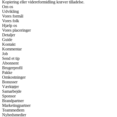
Kopiering eller videreformidling kræver tilladelse.
Om os
Udvikling
Vores formål
Vores folk
Hjælp os
Vores placeringer
Detaljer
Guide
Kontakt
Kommentar
Job
Send et tip
Abonnent
Brugerprofil
Pakke
Omkostninger
Bonusser
Værktøjer
Samarbejde
Sponsor
Brandpartner
Marketingpartner
Teammedlem
Nyhedsmedier