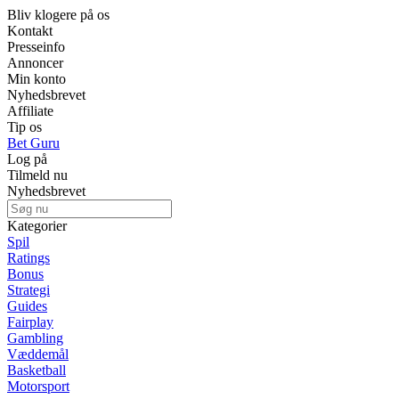
Bliv klogere på os
Kontakt
Presseinfo
Annoncer
Min konto
Nyhedsbrevet
Affiliate
Tip os
Bet Guru
Log på
Tilmeld nu
Nyhedsbrevet
Kategorier
Spil
Ratings
Bonus
Strategi
Guides
Fairplay
Gambling
Væddemål
Basketball
Motorsport