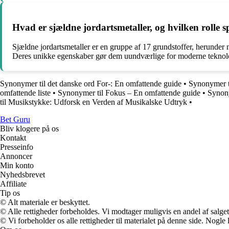
Hvad er sjældne jordartsmetaller, og hvilken rolle s
Sjældne jordartsmetaller er en gruppe af 17 grundstoffer, herunder 
Deres unikke egenskaber gør dem uundværlige for moderne teknolo
Synonymer til det danske ord For-: En omfattende guide
•
Synonymer t
omfattende liste
•
Synonymer til Fokus – En omfattende guide
•
Synony
til Musikstykke: Udforsk en Verden af Musikalske Udtryk
•
Bet Guru
Bliv klogere på os
Kontakt
Presseinfo
Annoncer
Min konto
Nyhedsbrevet
Affiliate
Tip os
© Alt materiale er beskyttet.
© Alle rettigheder forbeholdes. Vi modtager muligvis en andel af salget,
© Vi forbeholder os alle rettigheder til materialet på denne side. Nogle