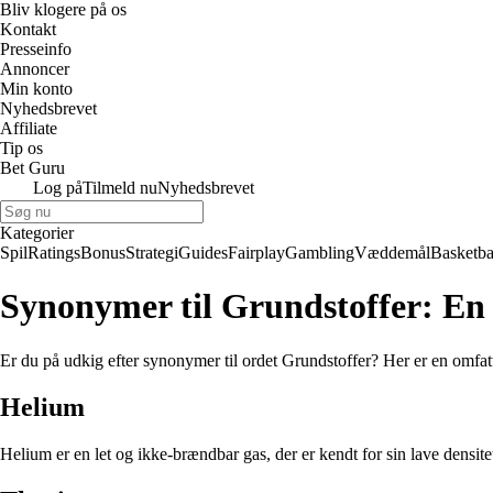
Bliv klogere på os
Kontakt
Presseinfo
Annoncer
Min konto
Nyhedsbrevet
Affiliate
Tip os
Bet Guru
Log på
Tilmeld nu
Nyhedsbrevet
Kategorier
Spil
Ratings
Bonus
Strategi
Guides
Fairplay
Gambling
Væddemål
Basketba
Synonymer til Grundstoffer: En 
Er du på udkig efter synonymer til ordet Grundstoffer? Her er en omfatte
Helium
Helium er en let og ikke-brændbar gas, der er kendt for sin lave densitet