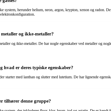
e gasses?
ske system, herunder helium, neon, argon, krypton, xenon og radon. De
e elektronkonfiguration.
 metaller og ikke-metaller?
 metaller og ikke-metaller. De har nogle egenskaber ved metaller og nog
g hvad er deres typiske egenskaber?
der starter med lanthan og slutter med lutetium. De har lignende egenska
r tilhører denne gruppe?
 system, der inkluderer fluor, klor, brom, jod og astatin. De er kendt for