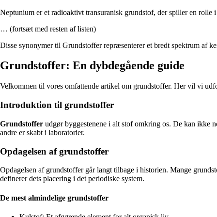
Neptunium er et radioaktivt transuranisk grundstof, der spiller en rolle 
… (fortsæt med resten af listen)
Disse synonymer til Grundstoffer repræsenterer et bredt spektrum af k
Grundstoffer: En dybdegående guide
Velkommen til vores omfattende artikel om grundstoffer. Her vil vi udf
Introduktion til grundstoffer
Grundstoffer
udgør byggestenene i alt stof omkring os. De kan ikke ne
andre er skabt i laboratorier.
Opdagelsen af grundstoffer
Opdagelsen af grundstoffer går langt tilbage i historien. Mange grunds
definerer dets placering i det periodiske system.
De mest almindelige grundstoffer
Kulstof:
Et afgørende element for alt organisk liv.