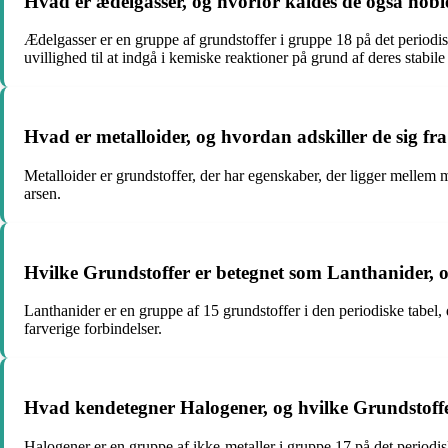
Hvad er ædelgasser, og hvorfor kaldes de også nobl
Ædelgasser er en gruppe af grundstoffer i gruppe 18 på det periodi
uvillighed til at indgå i kemiske reaktioner på grund af deres stabil
Hvad er metalloider, og hvordan adskiller de sig fra
Metalloider er grundstoffer, der har egenskaber, der ligger mellem
arsen.
Hvilke Grundstoffer er betegnet som Lanthanider, o
Lanthanider er en gruppe af 15 grundstoffer i den periodiske tabel, 
farverige forbindelser.
Hvad kendetegner Halogener, og hvilke Grundstoffe
Halogener er en gruppe af ikke-metaller i gruppe 17 på det periodiske