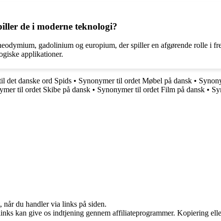
piller de i moderne teknologi?
neodymium, gadolinium og europium, der spiller en afgørende rolle i fre
giske applikationer.
il det danske ord Spids
•
Synonymer til ordet Møbel på dansk
•
Synony
mer til ordet Skibe på dansk
•
Synonymer til ordet Film på dansk
•
Sy
 når du handler via links på siden.
 links kan give os indtjening gennem affiliateprogrammer. Kopiering elle