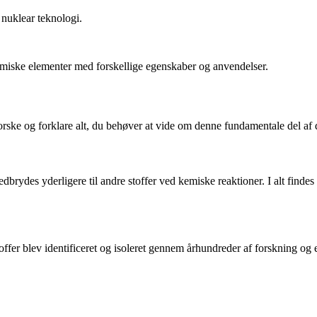
i nuklear teknologi.
emiske elementer med forskellige egenskaber og anvendelser.
orske og forklare alt, du behøver at vide om denne fundamentale del af
dbrydes yderligere til andre stoffer ved kemiske reaktioner. I alt find
toffer blev identificeret og isoleret gennem århundreder af forskning o