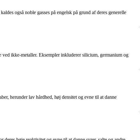
 kaldes også noble gasses på engelsk på grund af deres generelle
le ved ikke-metaller. Eksempler inkluderer silicium, germanium og
ber, herunder lav hårdhed, høj densitet og evne til at danne
 deres høje reaktivitet og evne til at danne syrer, salte og andre