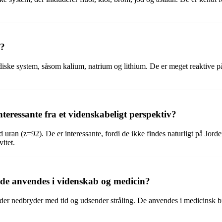
e?
diske system, såsom kalium, natrium og lithium. De er meget reaktive på 
teressante fra et videnskabeligt perspektiv?
ran (z=92). De er interessante, fordi de ikke findes naturligt på Jorde
itet.
 de anvendes i videnskab og medicin?
der nedbryder med tid og udsender stråling. De anvendes i medicinsk bil