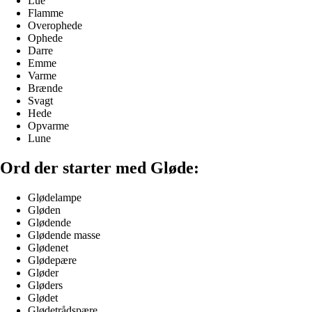
Lue
Flamme
Overophede
Ophede
Darre
Emme
Varme
Brænde
Svagt
Hede
Opvarme
Lune
Ord der starter med Gløde:
Glødelampe
Gløden
Glødende
Glødende masse
Glødenet
Glødepære
Gløder
Gløders
Glødet
Glødetrådspære