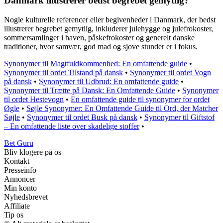
Danmark illustrerer bedst begrebet gemytlig?
Nogle kulturelle referencer eller begivenheder i Danmark, der bedst
illustrerer begrebet gemytlig, inkluderer julehygge og julefrokoster,
sommersamlinger i haven, påskefrokoster og generelt danske
traditioner, hvor samvær, god mad og sjove stunder er i fokus.
Synonymer til Magtfuldkommenhed: En omfattende guide
•
Synonymer til ordet Tilstand på dansk
•
Synonymer til ordet Vogn
på dansk
•
Synonymer til Udbrud: En omfattende guide
•
Synonymer til Trætte på Dansk: En Omfattende Guide
•
Synonymer
til ordet Hestevogn
•
En omfattende guide til synonymer for ordet
Øgle
•
Søjle Synonymer: En Omfattende Guide til Ord, der Matcher
Søjle
•
Synonymer til ordet Busk på dansk
•
Synonymer til Giftstof
– En omfattende liste over skadelige stoffer
•
Bet Guru
Bliv klogere på os
Kontakt
Presseinfo
Annoncer
Min konto
Nyhedsbrevet
Affiliate
Tip os