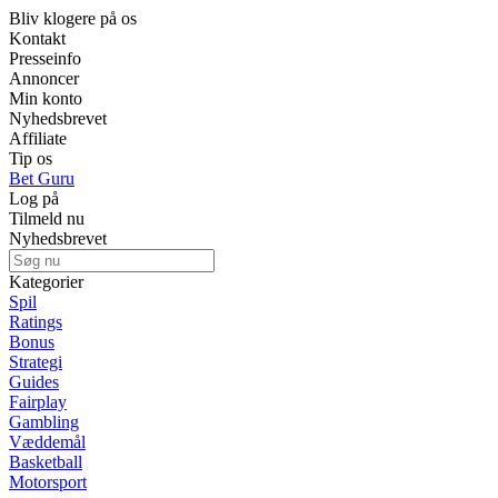
Bliv klogere på os
Kontakt
Presseinfo
Annoncer
Min konto
Nyhedsbrevet
Affiliate
Tip os
Bet Guru
Log på
Tilmeld nu
Nyhedsbrevet
Kategorier
Spil
Ratings
Bonus
Strategi
Guides
Fairplay
Gambling
Væddemål
Basketball
Motorsport