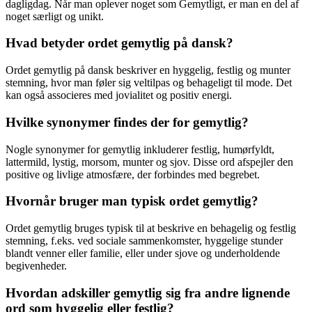
dagligdag. Når man oplever noget som Gemytligt, er man en del af
noget særligt og unikt.
Hvad betyder ordet gemytlig på dansk?
Ordet gemytlig på dansk beskriver en hyggelig, festlig og munter
stemning, hvor man føler sig veltilpas og behageligt til mode. Det
kan også associeres med jovialitet og positiv energi.
Hvilke synonymer findes der for gemytlig?
Nogle synonymer for gemytlig inkluderer festlig, humørfyldt,
lattermild, lystig, morsom, munter og sjov. Disse ord afspejler den
positive og livlige atmosfære, der forbindes med begrebet.
Hvornår bruger man typisk ordet gemytlig?
Ordet gemytlig bruges typisk til at beskrive en behagelig og festlig
stemning, f.eks. ved sociale sammenkomster, hyggelige stunder
blandt venner eller familie, eller under sjove og underholdende
begivenheder.
Hvordan adskiller gemytlig sig fra andre lignende
ord som hyggelig eller festlig?