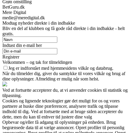
Grøn omstilling
BetGuru.dk
Mere Digital
medie@meredigital.dk
Modtag nyheder direkte i din indbakke
Bliv en del af klubben og få gode råd direkte i din indbakke - helt
gratis.
Indtast din e-mail her
Registrer
Velkommen – og tak for tilmeldingen
Jeg er indforstået med hjemmesidens vilkår og databrug.
Når du tilmelder dig, giver du samtykke til vores vilkår og brug af
dine oplysninger. Afmelding er mulig når som helst.
Ved at fortsætte accepterer du, at vi anvender cookies til statistik og
tilpasning.
Cookies og lignende teknologier gør det muligt for os og vores
partnere at huske dine præferencer, analysere trafik og tilpasse
indhold til dig. Ved at fortsætte med at bruge siden accepterer du
dette, men du kan til enhver tid justere dine valg
Opbevar og/eller få adgang til oplysninger på enheden. Brug
begrænsede data til at vælge annoncer. Opret profiler til personlig
annoncering. Brug profiler til at vælge målrettede annoncer. Opret