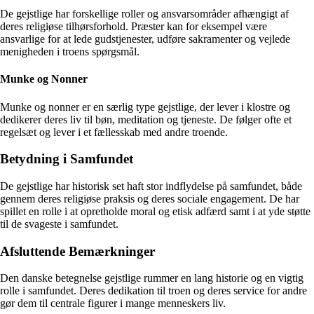
De gejstlige har forskellige roller og ansvarsområder afhængigt af
deres religiøse tilhørsforhold. Præster kan for eksempel være
ansvarlige for at lede gudstjenester, udføre sakramenter og vejlede
menigheden i troens spørgsmål.
Munke og Nonner
Munke og nonner er en særlig type gejstlige, der lever i klostre og
dedikerer deres liv til bøn, meditation og tjeneste. De følger ofte et
regelsæt og lever i et fællesskab med andre troende.
Betydning i Samfundet
De gejstlige har historisk set haft stor indflydelse på samfundet, både
gennem deres religiøse praksis og deres sociale engagement. De har
spillet en rolle i at opretholde moral og etisk adfærd samt i at yde støtte
til de svageste i samfundet.
Afsluttende Bemærkninger
Den danske betegnelse gejstlige rummer en lang historie og en vigtig
rolle i samfundet. Deres dedikation til troen og deres service for andre
gør dem til centrale figurer i mange menneskers liv.