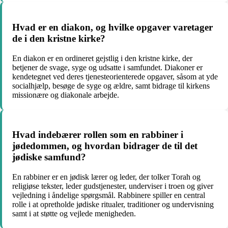
Hvad er en diakon, og hvilke opgaver varetager
de i den kristne kirke?
En diakon er en ordineret gejstlig i den kristne kirke, der
betjener de svage, syge og udsatte i samfundet. Diakoner er
kendetegnet ved deres tjenesteorienterede opgaver, såsom at yde
socialhjælp, besøge de syge og ældre, samt bidrage til kirkens
missionære og diakonale arbejde.
Hvad indebærer rollen som en rabbiner i
jødedommen, og hvordan bidrager de til det
jødiske samfund?
En rabbiner er en jødisk lærer og leder, der tolker Torah og
religiøse tekster, leder gudstjenester, underviser i troen og giver
vejledning i åndelige spørgsmål. Rabbinere spiller en central
rolle i at opretholde jødiske ritualer, traditioner og undervisning
samt i at støtte og vejlede menigheden.