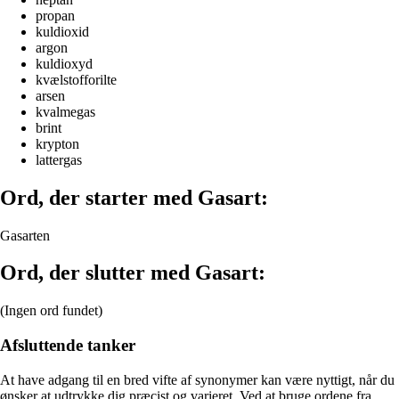
propan
kuldioxid
argon
kuldioxyd
kvælstofforilte
arsen
kvalmegas
brint
krypton
lattergas
Ord, der starter med Gasart:
Gasarten
Ord, der slutter med Gasart:
(Ingen ord fundet)
Afsluttende tanker
At have adgang til en bred vifte af synonymer kan være nyttigt, når du
ønsker at udtrykke dig præcist og varieret. Ved at bruge ordene fra