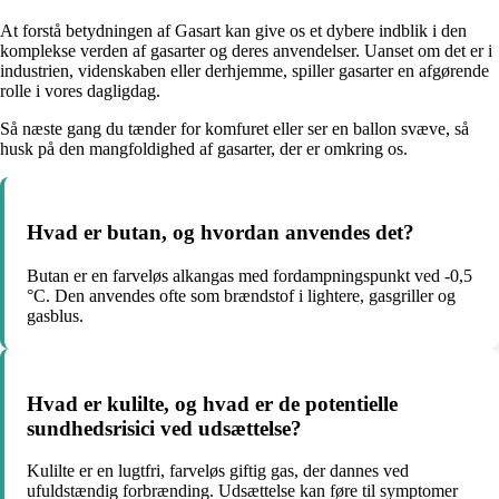
At forstå betydningen af Gasart kan give os et dybere indblik i den
komplekse verden af gasarter og deres anvendelser. Uanset om det er i
industrien, videnskaben eller derhjemme, spiller gasarter en afgørende
rolle i vores dagligdag.
Så næste gang du tænder for komfuret eller ser en ballon svæve, så
husk på den mangfoldighed af gasarter, der er omkring os.
Hvad er butan, og hvordan anvendes det?
Butan er en farveløs alkangas med fordampningspunkt ved -0,5
°C. Den anvendes ofte som brændstof i lightere, gasgriller og
gasblus.
Hvad er kulilte, og hvad er de potentielle
sundhedsrisici ved udsættelse?
Kulilte er en lugtfri, farveløs giftig gas, der dannes ved
ufuldstændig forbrænding. Udsættelse kan føre til symptomer