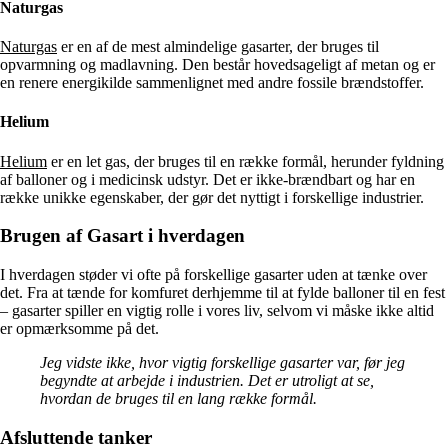
Naturgas
Naturgas
er en af de mest almindelige gasarter, der bruges til
opvarmning og madlavning. Den består hovedsageligt af metan og er
en renere energikilde sammenlignet med andre fossile brændstoffer.
Helium
Helium
er en let gas, der bruges til en række formål, herunder fyldning
af balloner og i medicinsk udstyr. Det er ikke-brændbart og har en
række unikke egenskaber, der gør det nyttigt i forskellige industrier.
Brugen af Gasart i hverdagen
I hverdagen støder vi ofte på forskellige gasarter uden at tænke over
det. Fra at tænde for komfuret derhjemme til at fylde balloner til en fest
– gasarter spiller en vigtig rolle i vores liv, selvom vi måske ikke altid
er opmærksomme på det.
Jeg vidste ikke, hvor vigtig forskellige gasarter var, før jeg
begyndte at arbejde i industrien. Det er utroligt at se,
hvordan de bruges til en lang række formål.
Afsluttende tanker