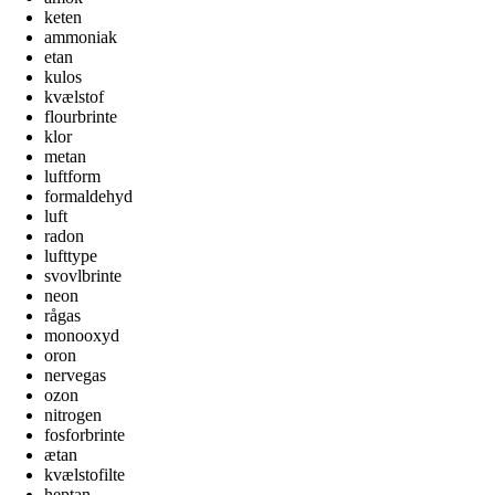
keten
ammoniak
etan
kulos
kvælstof
flourbrinte
klor
metan
luftform
formaldehyd
luft
radon
lufttype
svovlbrinte
neon
rågas
monooxyd
oron
nervegas
ozon
nitrogen
fosforbrinte
ætan
kvælstofilte
heptan