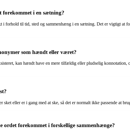
t forekommet i en sætning?
i forhold til tid, sted og sammenhæng i en sætning. Det er vigtigt at fo
nonymer som hændt eller været?
isteret, kan hændt have en mere tilfældig eller pludselig konnotation, og v
st?
 sket eller er i gang med at ske, så det er normalt ikke passende at bruge
e ordet forekommet i forskellige sammenhænge?