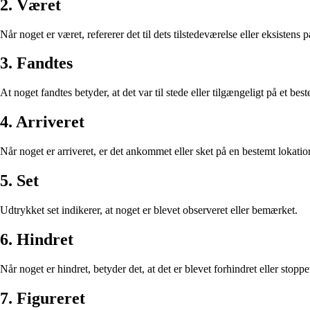
2. Været
Når noget er været, refererer det til dets tilstedeværelse eller eksistens p
3. Fandtes
At noget fandtes betyder, at det var til stede eller tilgængeligt på et bes
4. Arriveret
Når noget er arriveret, er det ankommet eller sket på en bestemt lokation
5. Set
Udtrykket set indikerer, at noget er blevet observeret eller bemærket.
6. Hindret
Når noget er hindret, betyder det, at det er blevet forhindret eller stoppet
7. Figureret