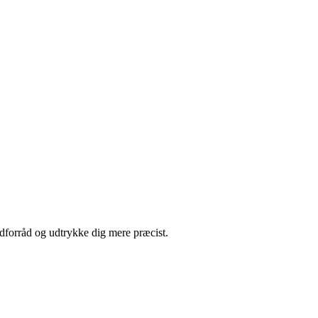
rdforråd og udtrykke dig mere præcist.