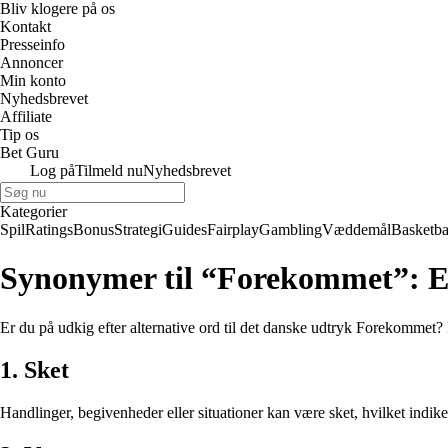
Bliv klogere på os
Kontakt
Presseinfo
Annoncer
Min konto
Nyhedsbrevet
Affiliate
Tip os
Bet Guru
Log på
Tilmeld nu
Nyhedsbrevet
Kategorier
Spil
Ratings
Bonus
Strategi
Guides
Fairplay
Gambling
Væddemål
Basketba
Synonymer til “Forekommet”: E
Er du på udkig efter alternative ord til det danske udtryk Forekommet?
1. Sket
Handlinger, begivenheder eller situationer kan være sket, hvilket indike