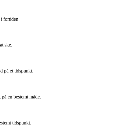
i fortiden.
at ske.
ed på et tidspunkt.
rt på en bestemt måde.
bestemt tidspunkt.