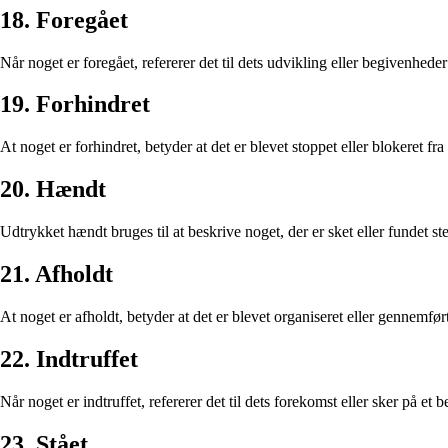
18. Foregået
Når noget er foregået, refererer det til dets udvikling eller begivenheder 
19. Forhindret
At noget er forhindret, betyder at det er blevet stoppet eller blokeret fra 
20. Hændt
Udtrykket hændt bruges til at beskrive noget, der er sket eller fundet st
21. Afholdt
At noget er afholdt, betyder at det er blevet organiseret eller gennemfø
22. Indtruffet
Når noget er indtruffet, refererer det til dets forekomst eller sker på et 
23. Stået