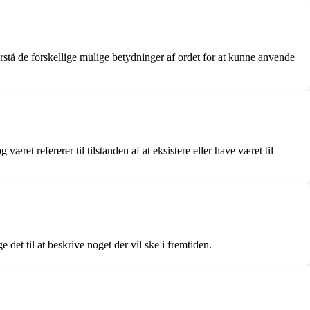
rstå de forskellige mulige betydninger af ordet for at kunne anvende
æret refererer til tilstanden af at eksistere eller have været til
 det til at beskrive noget der vil ske i fremtiden.