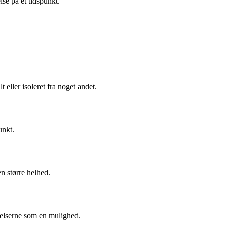
else på et tidspunkt.
 eller isoleret fra noget andet.
unkt.
 en større helhed.
ejelserne som en mulighed.