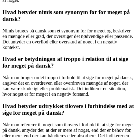
af noget.
Hvad betyder nimis som synonym for for meget på
dansk?
Nimis bruges på dansk som et synonym for for meget og beskriver
en mængde eller grad, der overstiger det nødvendige eller passende.
Det antyder en overflod eller overskud af noget i en negativ
kontekst.
Hvad er betydningen af troppo i relation til at sige
for meget på dansk?
Når man bruger ordet troppo i forhold til at sige for meget på dansk,
angiver det en overdreven eller overdreven mængde af noget, der
kan være skadeligt eller problematisk. Det indikerer en situation,
hvor noget er for meget i en negativ forstand.
Hvad betyder udtrykket tilovers i forbindelse med at
sige for meget på dansk?
Når man refererer til noget som tilovers i forhold til at sige for meget
på dansk, antyder det, at der er mere af noget, end der er behov for,
eller mere, end der kan håndteres eller absorbere. Det indikerer en