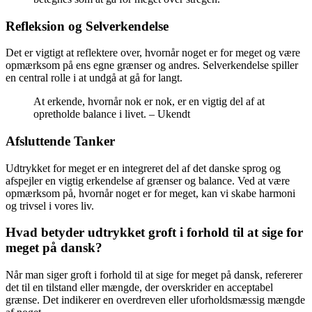
Refleksion og Selverkendelse
Det er vigtigt at reflektere over, hvornår noget er for meget og være
opmærksom på ens egne grænser og andres. Selverkendelse spiller
en central rolle i at undgå at gå for langt.
At erkende, hvornår nok er nok, er en vigtig del af at
opretholde balance i livet. – Ukendt
Afsluttende Tanker
Udtrykket for meget er en integreret del af det danske sprog og
afspejler en vigtig erkendelse af grænser og balance. Ved at være
opmærksom på, hvornår noget er for meget, kan vi skabe harmoni
og trivsel i vores liv.
Hvad betyder udtrykket groft i forhold til at sige for
meget på dansk?
Når man siger groft i forhold til at sige for meget på dansk, refererer
det til en tilstand eller mængde, der overskrider en acceptabel
grænse. Det indikerer en overdreven eller uforholdsmæssig mængde