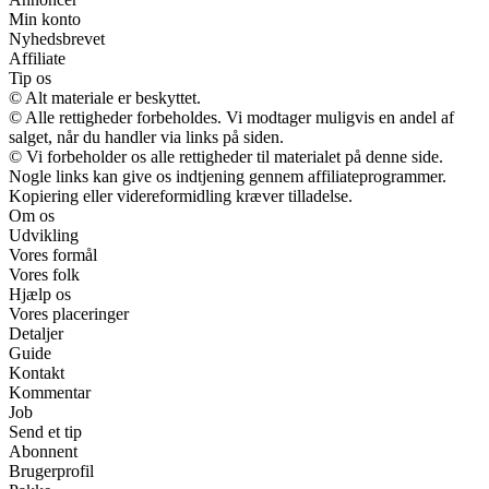
Min konto
Nyhedsbrevet
Affiliate
Tip os
© Alt materiale er beskyttet.
© Alle rettigheder forbeholdes. Vi modtager muligvis en andel af
salget, når du handler via links på siden.
© Vi forbeholder os alle rettigheder til materialet på denne side.
Nogle links kan give os indtjening gennem affiliateprogrammer.
Kopiering eller videreformidling kræver tilladelse.
Om os
Udvikling
Vores formål
Vores folk
Hjælp os
Vores placeringer
Detaljer
Guide
Kontakt
Kommentar
Job
Send et tip
Abonnent
Brugerprofil