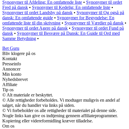
Synonymer til Afdeling: En omfattende liste
•
Synonymer til ordet
Fred på dansk
•
Synonymer til Kedelig: En omfattende liste
•
Synonymer til ordet Landsby på dansk
•
Synonymer til Og også på
dansk: En omfattende guide
•
Synonymer for Begyndelse: En
omfattende liste til din skrivning
•
Synonymer til Værdier på dansk
•
Synonymer til ordet Agere på dansk
•
Synonymer til ordet Fund på
dansk
•
Synonymer til Besvære på Dansk: En Guide til Ord med
Samme Betydning
•
Bet Guru
Bliv klogere på os
Kontakt
Presseinfo
Annoncer
Min konto
Nyhedsbrevet
Affiliate
Tip os
© Alt materiale er beskyttet.
© Alle rettigheder forbeholdes. Vi modtager muligvis en andel af
salget, når du handler via links på siden.
© Vi forbeholder os alle rettigheder til materialet på denne side.
Nogle links kan give os indtjening gennem affiliateprogrammer.
Kopiering eller videreformidling kræver tilladelse.
Om os