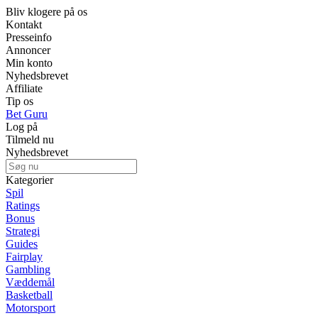
Bliv klogere på os
Kontakt
Presseinfo
Annoncer
Min konto
Nyhedsbrevet
Affiliate
Tip os
Bet Guru
Log på
Tilmeld nu
Nyhedsbrevet
Kategorier
Spil
Ratings
Bonus
Strategi
Guides
Fairplay
Gambling
Væddemål
Basketball
Motorsport