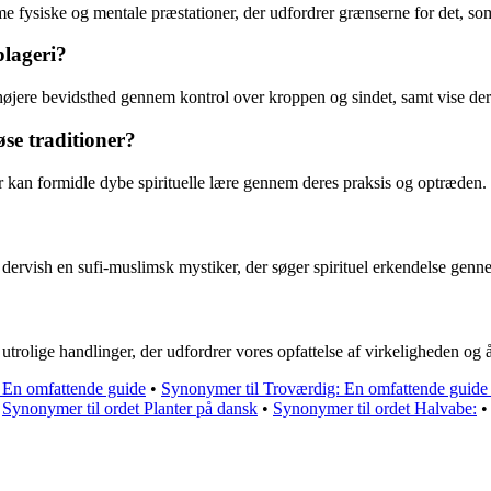
reme fysiske og mentale præstationer, der udfordrer grænserne for det, so
plageri?
 højere bevidsthed gennem kontrol over kroppen og sindet, samt vise de
øse traditioner?
der kan formidle dybe spirituelle lære gennem deres praksis og optræden.
n dervish en sufi-muslimsk mystiker, der søger spirituel erkendelse gen
re utrolige handlinger, der udfordrer vores opfattelse af virkeligheden 
 En omfattende guide
•
Synonymer til Troværdig: En omfattende guide 
•
Synonymer til ordet Planter på dansk
•
Synonymer til ordet Halvabe: