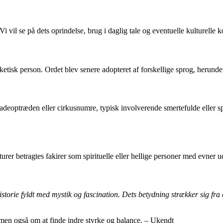
i vil se på dets oprindelse, brug i daglig tale og eventuelle kulturelle k
sketisk person. Ordet blev senere adopteret af forskellige sprog, herund
 gadeoptræden eller cirkusnumre, typisk involverende smertefulde eller s
urer betragtes fakirer som spirituelle eller hellige personer med evner 
istorie fyldt med mystik og fascination. Dets betydning strækker sig fra
 men også om at finde indre styrke og balance. – Ukendt