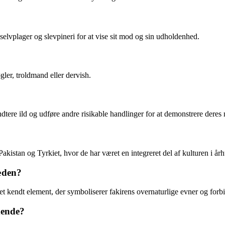
elvplager og slevpineri for at vise sit mod og sin udholdenhed.
er, troldmand eller dervish.
dtere ild og udføre andre risikable handlinger for at demonstrere deres 
kistan og Tyrkiet, hvor de har været en integreret del af kulturen i år
ræden?
 kendt element, der symboliserer fakirens overnaturlige evner og forbin
dende?