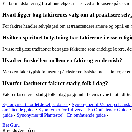
En fakir adskiller sig fra almindelige artister ved at fokusere på ekst
Hvad ligger bag fakirernes valg om at praktisere selv
For fakirer handler selvplageri om at transcendere smerte og opnå en
Hvilken spirituel betydning har fakirerne i visse religi
I visse religiøse traditioner betragtes fakirerne som åndelige lærere, 
Hvad er forskellen mellem en fakir og en dervish?
Mens en fakir typisk fokuserer på ekstreme fysiske præstationer, er e
Hvorfor fascinerer fakirer stadig folk i dag?
Fakirer fascinerer stadig folk i dag på grund af deres evne til at udfø
Synonymer til ordet Jøkel på dansk
•
Synonymer til Mener på Dansk:
omfattende guide
•
Synonymer for Erhverv – En Omfattende Guide
guide
•
Synonymer til Plantestof – En omfattende guide
•
Bet Guru
Bliv klogere på os