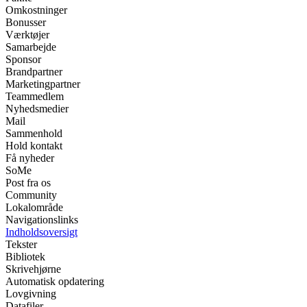
Omkostninger
Bonusser
Værktøjer
Samarbejde
Sponsor
Brandpartner
Marketingpartner
Teammedlem
Nyhedsmedier
Mail
Sammenhold
Hold kontakt
Få nyheder
SoMe
Post fra os
Community
Lokalområde
Navigationslinks
Indholdsoversigt
Tekster
Bibliotek
Skrivehjørne
Automatisk opdatering
Lovgivning
Datafiler