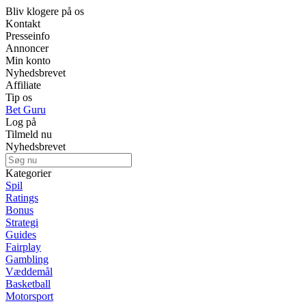
Bliv klogere på os
Kontakt
Presseinfo
Annoncer
Min konto
Nyhedsbrevet
Affiliate
Tip os
Bet Guru
Log på
Tilmeld nu
Nyhedsbrevet
Kategorier
Spil
Ratings
Bonus
Strategi
Guides
Fairplay
Gambling
Væddemål
Basketball
Motorsport