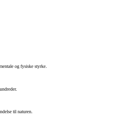
mentale og fysiske styrke.
hundreder.
delse til naturen.