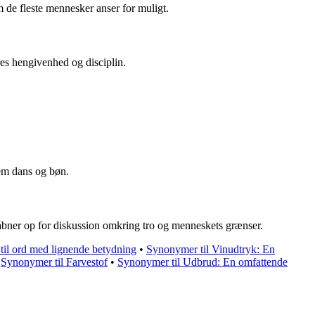
m de fleste mennesker anser for muligt.
res hengivenhed og disciplin.
nem dans og bøn.
og åbner op for diskussion omkring tro og menneskets grænser.
til ord med lignende betydning
•
Synonymer til Vinudtryk: En
•
Synonymer til Farvestof
•
Synonymer til Udbrud: En omfattende