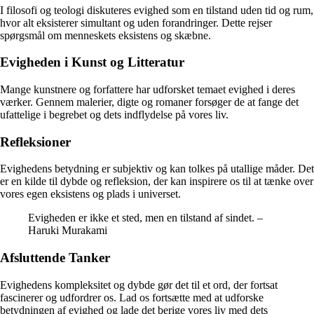
I filosofi og teologi diskuteres evighed som en tilstand uden tid og rum,
hvor alt eksisterer simultant og uden forandringer. Dette rejser
spørgsmål om menneskets eksistens og skæbne.
Evigheden i Kunst og Litteratur
Mange kunstnere og forfattere har udforsket temaet evighed i deres
værker. Gennem malerier, digte og romaner forsøger de at fange det
ufattelige i begrebet og dets indflydelse på vores liv.
Refleksioner
Evighedens betydning er subjektiv og kan tolkes på utallige måder. Det
er en kilde til dybde og refleksion, der kan inspirere os til at tænke over
vores egen eksistens og plads i universet.
Evigheden er ikke et sted, men en tilstand af sindet. –
Haruki Murakami
Afsluttende Tanker
Evighedens kompleksitet og dybde gør det til et ord, der fortsat
fascinerer og udfordrer os. Lad os fortsætte med at udforske
betydningen af evighed og lade det berige vores liv med dets