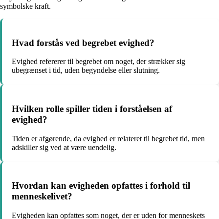
symbolske kraft.
Hvad forstås ved begrebet evighed?
Evighed refererer til begrebet om noget, der strækker sig
ubegrænset i tid, uden begyndelse eller slutning.
Hvilken rolle spiller tiden i forståelsen af
evighed?
Tiden er afgørende, da evighed er relateret til begrebet tid, men
adskiller sig ved at være uendelig.
Hvordan kan evigheden opfattes i forhold til
menneskelivet?
Evigheden kan opfattes som noget, der er uden for menneskets