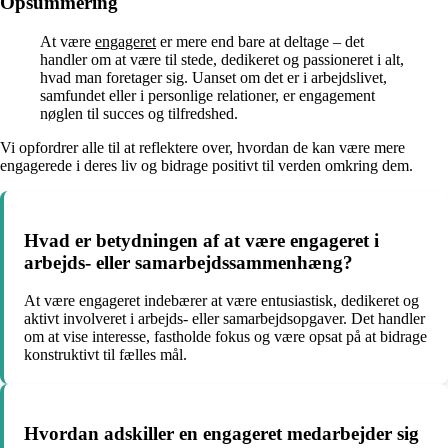
Opsummering
At være
engageret
er mere end bare at deltage – det
handler om at være til stede, dedikeret og passioneret i alt,
hvad man foretager sig. Uanset om det er i arbejdslivet,
samfundet eller i personlige relationer, er engagement
nøglen til succes og tilfredshed.
Vi opfordrer alle til at reflektere over, hvordan de kan være mere
engagerede i deres liv og bidrage positivt til verden omkring dem.
Hvad er betydningen af at være engageret i
arbejds- eller samarbejdssammenhæng?
At være engageret indebærer at være entusiastisk, dedikeret og
aktivt involveret i arbejds- eller samarbejdsopgaver. Det handler
om at vise interesse, fastholde fokus og være opsat på at bidrage
konstruktivt til fælles mål.
Hvordan adskiller en engageret medarbejder sig