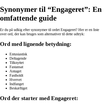
Synonymer til “Engageret”: En
omfattende guide
Er du på udkig efter synonymer til ordet Engageret? Her er en liste
over ord, der kan bruges som alternativer til dette udtryk:
Ord med lignende betydning:
Entusiastisk
Deltagende
Tilknyttet
Fastansat
Antaget
Fastholdt
Hvervet
Indfanget
Beskæftiget
Ord der starter med Engageret: