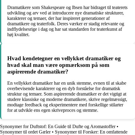
Dramatikere som Shakespeare og Ibsen har bidraget til teaterets
udvikling og arv ved at introducere nye dramatiske strukturer,
karakterer og temaer, der har inspireret generationer af
dramatikere og teaterfolk. Deres værker er stadig relevante og
indflydelsesrige i dag og har sat standarden for teaterkunst af
høj kvalitet.
Hvad kendetegner en vellykket dramatiker og
hvad skal man være opmærksom på som
aspirerende dramatiker?
En vellykket dramatiker har en unik stemme, evnen til at skabe
overbevisende karakterer og en dyb forståelse for dramatisk
struktur og temaer. Som aspirerende dramatiker er det vigtigt at
studere klassiske og moderne dramatikere, skrive regelmæssigt,
modtage feedback og eksperimentere med forskellige stilarter
for at udvikle ens egen skriveproces og stemme.
Synonymer for Duftstof: En Guide til Dufte og Aromastoffer
•
Synonymer til ordet Gæler
•
Synonymer til Forsker: En omfattende