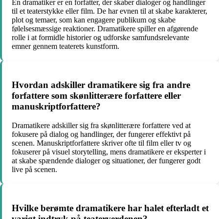
En dramatiker er en forfatter, der skaber dialoger og handlinger
til et teaterstykke eller film. De har evnen til at skabe karakterer,
plot og temaer, som kan engagere publikum og skabe
følelsesmæssige reaktioner. Dramatikere spiller en afgørende
rolle i at formidle historier og udforske samfundsrelevante
emner gennem teaterets kunstform.
Hvordan adskiller dramatikere sig fra andre
forfattere som skønlitterære forfattere eller
manuskriptforfattere?
Dramatikere adskiller sig fra skønlitterære forfattere ved at
fokusere på dialog og handlinger, der fungerer effektivt på
scenen. Manuskriptforfattere skriver ofte til film eller tv og
fokuserer på visuel storytelling, mens dramatikere er eksperter i
at skabe spændende dialoger og situationer, der fungerer godt
live på scenen.
Hvilke berømte dramatikere har halet efterladt et
varigt indtryk på teaterverdenen?