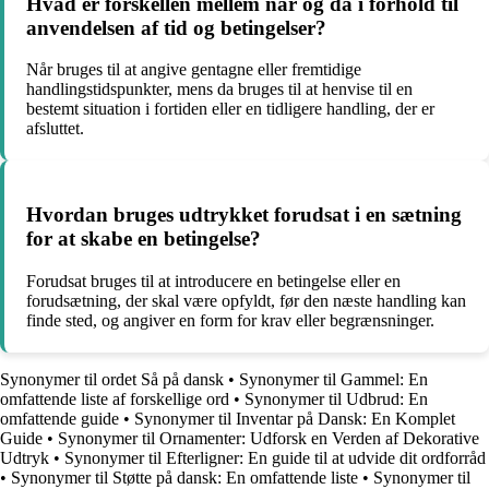
Hvad er forskellen mellem når og da i forhold til
anvendelsen af tid og betingelser?
Når bruges til at angive gentagne eller fremtidige
handlingstidspunkter, mens da bruges til at henvise til en
bestemt situation i fortiden eller en tidligere handling, der er
afsluttet.
Hvordan bruges udtrykket forudsat i en sætning
for at skabe en betingelse?
Forudsat bruges til at introducere en betingelse eller en
forudsætning, der skal være opfyldt, før den næste handling kan
finde sted, og angiver en form for krav eller begrænsninger.
Synonymer til ordet Så på dansk
•
Synonymer til Gammel: En
omfattende liste af forskellige ord
•
Synonymer til Udbrud: En
omfattende guide
•
Synonymer til Inventar på Dansk: En Komplet
Guide
•
Synonymer til Ornamenter: Udforsk en Verden af Dekorative
Udtryk
•
Synonymer til Efterligner: En guide til at udvide dit ordforråd
•
Synonymer til Støtte på dansk: En omfattende liste
•
Synonymer til