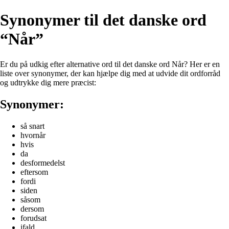
Synonymer til det danske ord
“Når”
Er du på udkig efter alternative ord til det danske ord Når? Her er en
liste over synonymer, der kan hjælpe dig med at udvide dit ordforråd
og udtrykke dig mere præcist:
Synonymer:
så snart
hvornår
hvis
da
desformedelst
eftersom
fordi
siden
såsom
dersom
forudsat
ifald