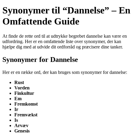
Synonymer til “Dannelse” – En
Omfattende Guide
At finde de rette ord til at udtrykke begrebet dannelse kan være en
udfordring. Her er en omfattende liste over synonymer, der kan
hjælpe dig med at udvide dit ordforråd og præcisere dine tanker.
Synonymer for Dannelse
Her er en række ord, der kan bruges som synonymer for dannelse:
Rust
Vorden
Finkultur
Em
Fremkomst
Ir
Fremvækst
Is
Arvæv
Genesis