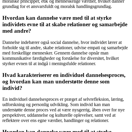
moralske principper, etik og menneskelige værdier, hvilket danner
grundlag for et ansvarsfuldt og moralsk handlingsgrundlag.
Hvordan kan dannelse være med til at styrke
individets evne til at skabe relationer og samarbejde
med andre?
Dannelse indebærer også social dannelse, hvor individet lærer at
forholde sig til andre, skabe relationer, udvise empati og samarbejde
med forskellige mennesker. Gennem dannelse opnår man
kommunikative færdigheder og forståelse for diversitet, hvilket
styrker evnen til at indgå i meningsfulde relationer.
Hvad karakteriserer en individuel dannelsesproces,
og hvordan kan man understøtte denne som
individ?
En individuel dannelsesproces er præget af selvrefleksion, læring,
udforskning og personlig udvikling. Som individ kan man
understøtte denne proces ved at være nysgerrig, åben over for nye
perspektiver, uddannelse og kulturelle oplevelser, samt ved at
reflektere over ens egne værdier, handlinger og relationer.
Hvordan kan dannelse være med til at styrke