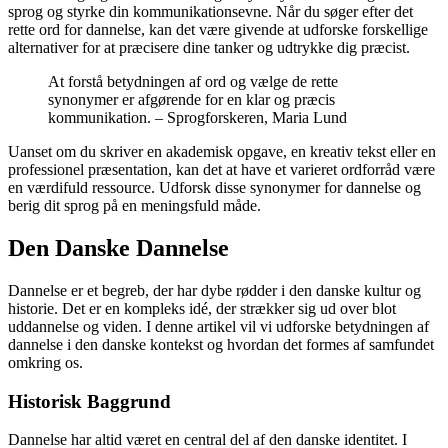
sprog og styrke din kommunikationsevne. Når du søger efter det
rette ord for dannelse, kan det være givende at udforske forskellige
alternativer for at præcisere dine tanker og udtrykke dig præcist.
At forstå betydningen af ord og vælge de rette
synonymer er afgørende for en klar og præcis
kommunikation. – Sprogforskeren, Maria Lund
Uanset om du skriver en akademisk opgave, en kreativ tekst eller en
professionel præsentation, kan det at have et varieret ordforråd være
en værdifuld ressource. Udforsk disse synonymer for dannelse og
berig dit sprog på en meningsfuld måde.
Den Danske Dannelse
Dannelse er et begreb, der har dybe rødder i den danske kultur og
historie. Det er en kompleks idé, der strækker sig ud over blot
uddannelse og viden. I denne artikel vil vi udforske betydningen af
dannelse i den danske kontekst og hvordan det formes af samfundet
omkring os.
Historisk Baggrund
Dannelse har altid været en central del af den danske identitet. I