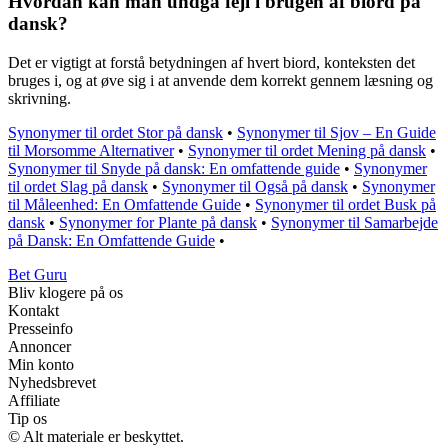
Hvordan kan man undgå fejl i brugen af biord på
dansk?
Det er vigtigt at forstå betydningen af hvert biord, konteksten det
bruges i, og at øve sig i at anvende dem korrekt gennem læsning og
skrivning.
Synonymer til ordet Stor på dansk
•
Synonymer til Sjov – En Guide
til Morsomme Alternativer
•
Synonymer til ordet Mening på dansk
•
Synonymer til Snyde på dansk: En omfattende guide
•
Synonymer
til ordet Slag på dansk
•
Synonymer til Også på dansk
•
Synonymer
til Måleenhed: En Omfattende Guide
•
Synonymer til ordet Busk på
dansk
•
Synonymer for Plante på dansk
•
Synonymer til Samarbejde
på Dansk: En Omfattende Guide
•
Bet Guru
Bliv klogere på os
Kontakt
Presseinfo
Annoncer
Min konto
Nyhedsbrevet
Affiliate
Tip os
© Alt materiale er beskyttet.