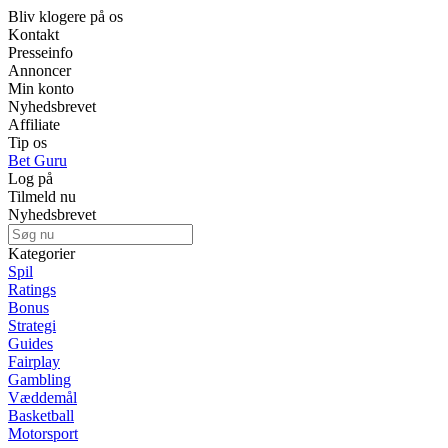
Bliv klogere på os
Kontakt
Presseinfo
Annoncer
Min konto
Nyhedsbrevet
Affiliate
Tip os
Bet Guru
Log på
Tilmeld nu
Nyhedsbrevet
Kategorier
Spil
Ratings
Bonus
Strategi
Guides
Fairplay
Gambling
Væddemål
Basketball
Motorsport