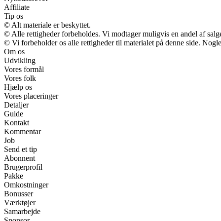
Affiliate
Tip os
© Alt materiale er beskyttet.
© Alle rettigheder forbeholdes. Vi modtager muligvis en andel af salge
© Vi forbeholder os alle rettigheder til materialet på denne side. Nog
Om os
Udvikling
Vores formål
Vores folk
Hjælp os
Vores placeringer
Detaljer
Guide
Kontakt
Kommentar
Job
Send et tip
Abonnent
Brugerprofil
Pakke
Omkostninger
Bonusser
Værktøjer
Samarbejde
Sponsor