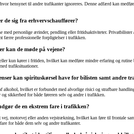
l, hvor hensynet til andre trafikanter ignoreres. Denne adfærd kan medfør
r de sig fra erhvervschauffører?
else med personlige ærinder, pendling eller fritidsaktiviteter. Privatbilist
færre professionelle forpligtelser i trafikken.
ger kan de møde på vejene?
ler kun kører i fritiden, hvilket kan medføre mindre erfaring og rutine 
ed trafiksituationer.
nser kan spirituskørsel have for bilisten samt andre tr
af alkohol, hvilket er forbundet med alvorlige risici og strafbare handlin
og sikkerhed for både føreren selv og andre i trafikken.
udgør de en ekstrem fare i trafikken?
ttet vej, motorvej eller anden vejstrækning, hvilket kan føre til frontale
sfare for både dem selv og andre trafikanter.