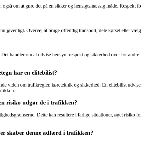
 også om at gøre det på en sikker og hensigtsmæssig måde. Respekt for a
 miljøvenligt. Overvej at bruge offentlig transport, dele kørsel eller væ
ne. Det handler om at udvise hensyn, respekt og sikkerhed over for and
egn har en elitebilist?
attende viden om trafikregler, køreteknik og sikkerhed. En elitebilist udv
rafikken.
ken risiko udgør de i trafikken?
astighedsgrænserne. Dette kan resultere i farlige situationer, øget risiko
arer skaber denne adfærd i trafikken?