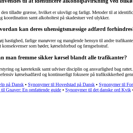
anvendes til at identificere alkoholpåvirkning ved bilkø
 den tilladte grænse, hvilket er ulovligt og farligt. Metoder til at identi
g koordination samt alkoholtest på skadestuer ved ulykker.
g hvordan kan deres uhensigtsmæssige adfærd forhindres
r høj hastighed, farlige manøvrer og manglende hensyn til andre trafika
t konsekvenser som bøder, kørselsforbud og fængselsstraf.
 man fremme sikker kørsel blandt alle trafikanter?
ring og køreteknik samt udviser disciplin og ansvarlighed bag rattet. Fo
l defensiv kørselsadfærd og kontinuerligt fokusere på trafiksikkerhed g
ælp på Dansk
•
Synonymer til Hovedstad på Dansk
•
Synonymer til Forf
til Gnaver: En omfattende guide
•
Synonymer til det danske ord Kvik