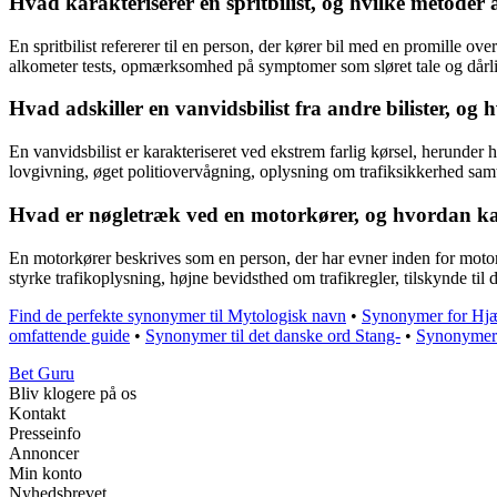
Hvad karakteriserer en spritbilist, og hvilke metoder 
En spritbilist refererer til en person, der kører bil med en promille over
alkometer tests, opmærksomhed på symptomer som sløret tale og dårli
Hvad adskiller en vanvidsbilist fra andre bilister, o
En vanvidsbilist er karakteriseret ved ekstrem farlig kørsel, herunde
lovgivning, øget politiovervågning, oplysning om trafiksikkerhed sam
Hvad er nøgletræk ved en motorkører, og hvordan kan
En motorkører beskrives som en person, der har evner inden for motorsty
styrke trafikoplysning, højne bevidsthed om trafikregler, tilskynde ti
Find de perfekte synonymer til Mytologisk navn
•
Synonymer for Hj
omfattende guide
•
Synonymer til det danske ord Stang-
•
Synonymer 
Bet Guru
Bliv klogere på os
Kontakt
Presseinfo
Annoncer
Min konto
Nyhedsbrevet