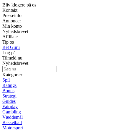
Bliv klogere på os
Kontakt
Presseinfo
Annoncer
Min konto
Nyhedsbrevet
Affiliate
Tip os
Bet Guru
Log på
Tilmeld nu
Nyhedsbrevet
Kategorier
Spil
Ratings
Bonus
Strategi
Guides
Fairplay
Gambling
Væddemål
Basketball
Motorsport