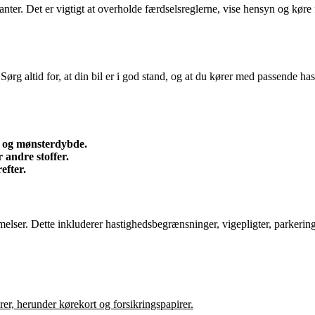
ikanter. Det er vigtigt at overholde færdselsreglerne, vise hensyn og kø
. Sørg altid for, at din bil er i god stand, og at du kører med passende ha
k og mønsterdybde.
r andre stoffer.
efter.
mmelser. Dette inkluderer hastighedsbegrænsninger, vigepligter, parkeri
r, herunder kørekort og forsikringspapirer.