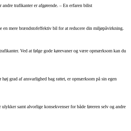
ndre trafikanter er afgørende. – En erfaren bilist
lge en mere brændstofeffektiv bil for at reducere din miljøpåvirkning.
re trafikanter. Ved at følge gode kørevaner og være opmærksom kan du
iser høj grad af ansvarlighed bag rattet, er opmærksom på sin egen
 for ulykker samt alvorlige konsekvenser for både føreren selv og andre