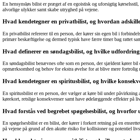
En hensynsløs bilist er præget af en egoistisk og uforsigtig kørselssti
alvorlige ulykker samt skabe utryghed på vejene.
Hvad kendetegner en privatbilist, og hvordan adskille
En privatbilist refererer til en person, der kører sin egen bil i forbind
primær beskæftigelse og dermed typisk have færre timer bag rattet samt 
Hvad definerer en søndagsbilist, og hvilke udfordrin
En søndagsbilist benævnes ofte som en person, der sjældent kører bil el
opmærksomhed og behov for ekstra øvelse for at blive mere fortrolig m
Hvad kendetegner en spiritusbilist, og hvilke konsekve
En spiritusbilist er en person, der vælger at køre bil under påvirkning 
kørekort, retslige konsekvenser samt have ødelæggende effekter på liv 
Hvad forstås ved begrebet spøgelsesbilist, og hvorfor 
En spøgelsesbilist er en bilist, der kører i forkert retning på en ensre
på vejene på grund af den akutte risiko for kollisioner og potentiel liv