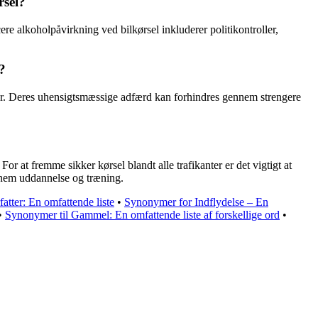
rsel?
ficere alkoholpåvirkning ved bilkørsel inkluderer politikontroller,
?
nter. Deres uhensigtsmæssige adfærd kan forhindres gennem strengere
r at fremme sikker kørsel blandt alle trafikanter er det vigtigt at
ennem uddannelse og træning.
atter: En omfattende liste
•
Synonymer for Indflydelse – En
•
Synonymer til Gammel: En omfattende liste af forskellige ord
•