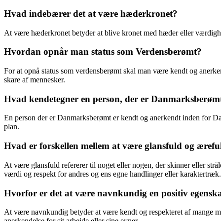
Hvad indebærer det at være hæderkronet?
At være hæderkronet betyder at blive kronet med hæder eller værdighed
Hvordan opnår man status som Verdensberømt?
For at opnå status som verdensberømt skal man være kendt og anerkendt p
skare af mennesker.
Hvad kendetegner en person, der er Danmarksberøm
En person der er Danmarksberømt er kendt og anerkendt inden for Danmar
plan.
Hvad er forskellen mellem at være glansfuld og ærefu
At være glansfuld refererer til noget eller nogen, der skinner eller s
værdi og respekt for andres og ens egne handlinger eller karaktertræk.
Hvorfor er det at være navnkundig en positiv egensk
At være navnkundig betyder at være kendt og respekteret af mange menn
anerkendelse for sit arbejde eller sine evner.