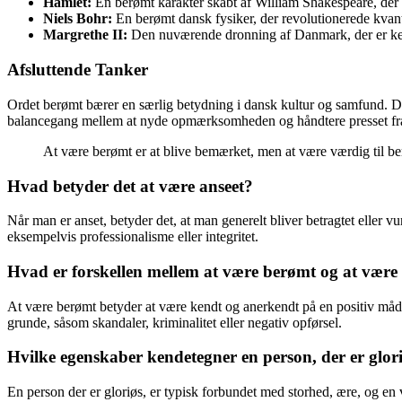
Hamlet:
En berømt karakter skabt af William Shakespeare, der s
Niels Bohr:
En berømt dansk fysiker, der revolutionerede kva
Margrethe II:
Den nuværende dronning af Danmark, der er ken
Afsluttende Tanker
Ordet berømt bærer en særlig betydning i dansk kultur og samfund. De
balancegang mellem at nyde opmærksomheden og håndtere presset fra
At være berømt er at blive bemærket, men at være værdig til be
Hvad betyder det at være anseet?
Når man er anset, betyder det, at man generelt bliver betragtet eller v
eksempelvis professionalisme eller integritet.
Hvad er forskellen mellem at være berømt og at være
At være berømt betyder at være kendt og anerkendt på en positiv måde, 
grunde, såsom skandaler, kriminalitet eller negativ opførsel.
Hvilke egenskaber kendetegner en person, der er glor
En person der er gloriøs, er typisk forbundet med storhed, ære, og en 