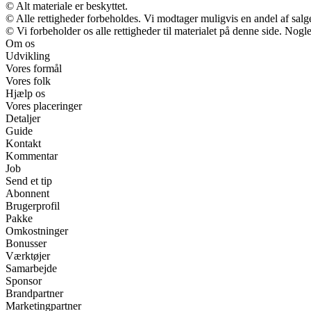
© Alt materiale er beskyttet.
© Alle rettigheder forbeholdes. Vi modtager muligvis en andel af salge
© Vi forbeholder os alle rettigheder til materialet på denne side. Nog
Om os
Udvikling
Vores formål
Vores folk
Hjælp os
Vores placeringer
Detaljer
Guide
Kontakt
Kommentar
Job
Send et tip
Abonnent
Brugerprofil
Pakke
Omkostninger
Bonusser
Værktøjer
Samarbejde
Sponsor
Brandpartner
Marketingpartner