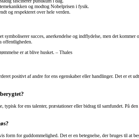
tadig fascinerer publikum i dag.
ntemekanikken og modtog Nobelprisen i fysik.
dt og respekteret over hele verden.
t symboliserer succes, anerkendelse og indflydelse, men det kommer og
 offentligheden.
rømmelse er at blive husket. – Thales
urderet positivt af andre for ens egenskaber eller handlinger. Det er et 
 berygtet?
typisk for ens talenter, præstationer eller bidrag til samfundet. På den
iøs?
vis form for guddommelighed. Det er en betegnelse, der bruges til at be