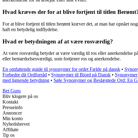
Hvad kræves der for at blive fortjent til titlen Berømt
For at blive fortjent til titlen berømt kræver det, at man har opnået n
haft en betydelig indflydelse.
Hvad er betydningen af at være rosværdig?
At være rosværdig betyder at være værdig til ros eller anerkendelse på
eller bemærkelsesværdigt, som fortjener ros og anerkendelse.
En omfattende guide til synonymer for ordet Fælde på dansk
•
Synony
Forbedre dit Ordforråd
•
Synonymer til Biord på Dansk
•
Synonymer t
med lignende betydning
•
Søle Synonymer og Beslægtede Ord: En Gui
Bet Guru
Bliv klogere på os
Kontakt
Presseinfo
Annoncer
Min konto
Nyhedsbrevet
Affiliate
Tip os