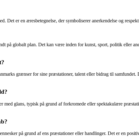
. Det er en æresbetegnelse, der symboliserer anerkendelse og respekt fr
å globalt plan. Det kan være inden for kunst, sport, politik eller andre
t?
ks grænser for sine præstationer, talent eller bidrag til samfundet. Det
ld?
tråler med glans, typisk på grund af forkromede eller spektakulære præst
ab?
esker på grund af ens præstationer eller handlinger. Det er en positiv