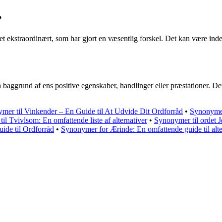
?
oget ekstraordinært, som har gjort en væsentlig forskel. Det kan være ind
 baggrund af ens positive egenskaber, handlinger eller præstationer. Det
mer til Vinkender – En Guide til At Udvide Dit Ordforråd
•
Synonymer 
il Tvivlsom: En omfattende liste af alternativer
•
Synonymer til ordet 
de til Ordforråd
•
Synonymer for Ærinde: En omfattende guide til alte