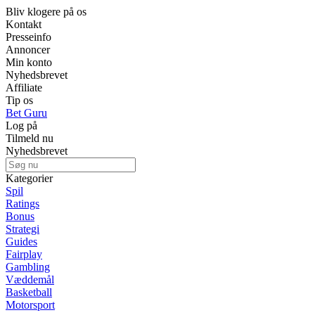
Bliv klogere på os
Kontakt
Presseinfo
Annoncer
Min konto
Nyhedsbrevet
Affiliate
Tip os
Bet Guru
Log på
Tilmeld nu
Nyhedsbrevet
Kategorier
Spil
Ratings
Bonus
Strategi
Guides
Fairplay
Gambling
Væddemål
Basketball
Motorsport