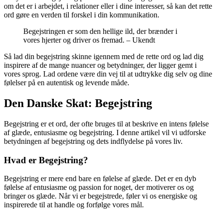
om det er i arbejdet, i relationer eller i dine interesser, så kan det rette
ord gøre en verden til forskel i din kommunikation.
Begejstringen er som den hellige ild, der brænder i
vores hjerter og driver os fremad. – Ukendt
Så lad din begejstring skinne igennem med de rette ord og lad dig
inspirere af de mange nuancer og betydninger, der ligger gemt i
vores sprog. Lad ordene være din vej til at udtrykke dig selv og dine
følelser på en autentisk og levende måde.
Den Danske Skat: Begejstring
Begejstring er et ord, der ofte bruges til at beskrive en intens følelse
af glæde, entusiasme og begejstring. I denne artikel vil vi udforske
betydningen af begejstring og dets indflydelse på vores liv.
Hvad er Begejstring?
Begejstring er mere end bare en følelse af glæde. Det er en dyb
følelse af entusiasme og passion for noget, der motiverer os og
bringer os glæde. Når vi er begejstrede, føler vi os energiske og
inspirerede til at handle og forfølge vores mål.