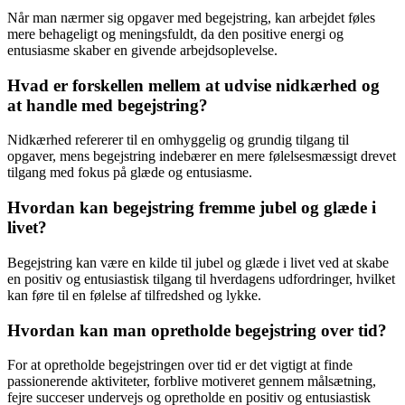
Når man nærmer sig opgaver med begejstring, kan arbejdet føles
mere behageligt og meningsfuldt, da den positive energi og
entusiasme skaber en givende arbejdsoplevelse.
Hvad er forskellen mellem at udvise nidkærhed og
at handle med begejstring?
Nidkærhed refererer til en omhyggelig og grundig tilgang til
opgaver, mens begejstring indebærer en mere følelsesmæssigt drevet
tilgang med fokus på glæde og entusiasme.
Hvordan kan begejstring fremme jubel og glæde i
livet?
Begejstring kan være en kilde til jubel og glæde i livet ved at skabe
en positiv og entusiastisk tilgang til hverdagens udfordringer, hvilket
kan føre til en følelse af tilfredshed og lykke.
Hvordan kan man opretholde begejstring over tid?
For at opretholde begejstringen over tid er det vigtigt at finde
passionerende aktiviteter, forblive motiveret gennem målsætning,
fejre succeser undervejs og opretholde en positiv og entusiastisk