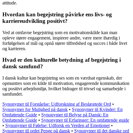
attitude.
Hvordan kan begejstring påvirke ens livs- og
karriereudvikling positivt?
Ved at omfavne begejstring som en motivationskilde kan man
opleve større engagement, inspirere andre, være mere ihærdig i
forfølgelsen af mål og opnå større tilfredshed og succes i både livet
og karrieren.
Hvad er den kulturelle betydning af begejstring i
dansk samfund?
I dansk kultur kan begejstring ses som en værdsat egenskab, der
opmuntres som en kilde til motivation, engagerende kommunikation
og positivt arbejdsmiljø, hvilket bidrager til trivsel og samarbejde i
samfundet.
Synonymer til Forståelse: Udforskning af Beslægtede Ord
•
Synonymer for Mulighed på dansk
•
Synonymer til Kvinder: En
Omfattende Guide
•
Synonymer til Belyse på Dansk: En
Omfattende Guide
•
Synonymer til Erfaringer: En omfattende guide
•
Synonymer til Følelse: Udforsk en Verden af Emotioner
•
Synonymer til ordet Penge på dansk
•
Synonymer til det danske ord