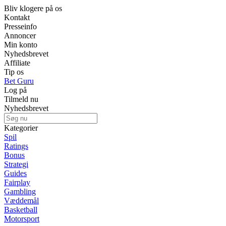
Bliv klogere på os
Kontakt
Presseinfo
Annoncer
Min konto
Nyhedsbrevet
Affiliate
Tip os
Bet Guru
Log på
Tilmeld nu
Nyhedsbrevet
Kategorier
Spil
Ratings
Bonus
Strategi
Guides
Fairplay
Gambling
Væddemål
Basketball
Motorsport