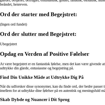
glædet, besjælet, befrugtet, entusiastisk, godtet, fanatisk, ekstatisk, il
beåndet, henreven.
Ord der starter med Begejstret:
(Ingen ord fundet)
Ord der slutter med Begejstret:
Ubegejstret
Opdag en Verden af Positive Følelser
At være begejstret er en fantastisk følelse, men det kan være givende a
udtrykke din glæde, entusiasme og begejstring på.
Find Din Unikke Måde at Udtrykke Dig På
Når du udforsker disse synonymer, kan du finde ord, der bedre passer til
imellem for at udtrykke dine følelser på en autentisk og meningsfuld m
Skab Dybde og Nuancer i Dit Sprog