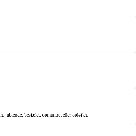
t, jublende, besjælet, opmuntret eller opløftet.