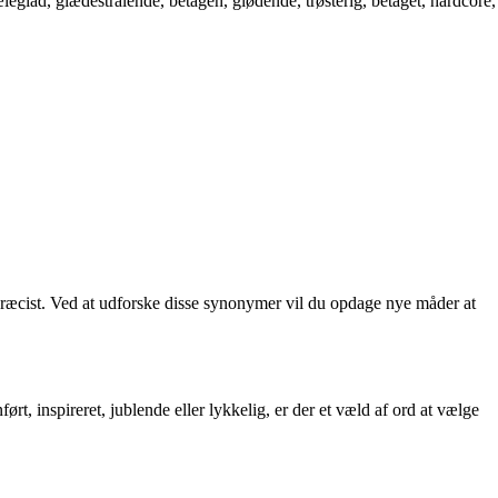
sjæleglad, glædestrålende, betagen, glødende, trøsterig, betaget, hardcore,
e præcist. Ved at udforske disse synonymer vil du opdage nye måder at
rt, inspireret, jublende eller lykkelig, er der et væld af ord at vælge