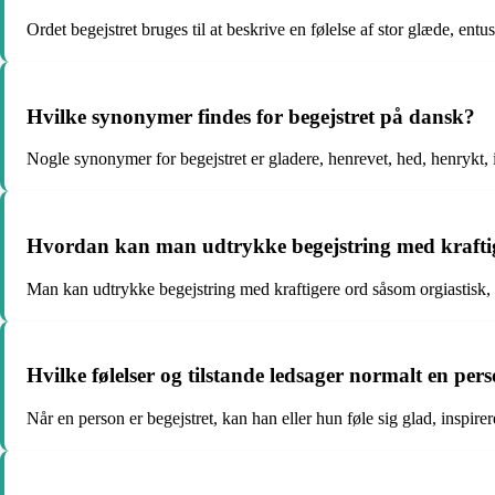
Ordet begejstret bruges til at beskrive en følelse af stor glæde, entu
Hvilke synonymer findes for begejstret på dansk?
Nogle synonymer for begejstret er gladere, henrevet, hed, henrykt, ins
Hvordan kan man udtrykke begejstring med krafti
Man kan udtrykke begejstring med kraftigere ord såsom orgiastisk, ha
Hvilke følelser og tilstande ledsager normalt en pers
Når en person er begejstret, kan han eller hun føle sig glad, inspire