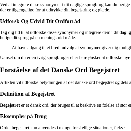
Ved at integrere disse synonymer i dit daglige sprogbrug kan du berige d
der er tilgængelige for at udtrykke din begejstring og glæde.
Udforsk Og Udvid Dit Ordforråd
Tag dig tid til at udforske disse synonymer og integrere dem i dit dagl
berige dit sprog på en meningsfuld måde.
At have adgang til et bredt udvalg af synonymer giver dig muligh
Uanset om du er en ivrig sprogbruger eller bare ønsker at udforske nye 
Forståelse af det Danske Ord Begejstret
Artiklen vil udforske betydningen af det danske ord begejstret og det
Definition af Begejstret
Begejstret
er et dansk ord, der bruges til at beskrive en følelse af sto
Eksempler på Brug
Ordet begejstret kan anvendes i mange forskellige situationer, f.eks.: