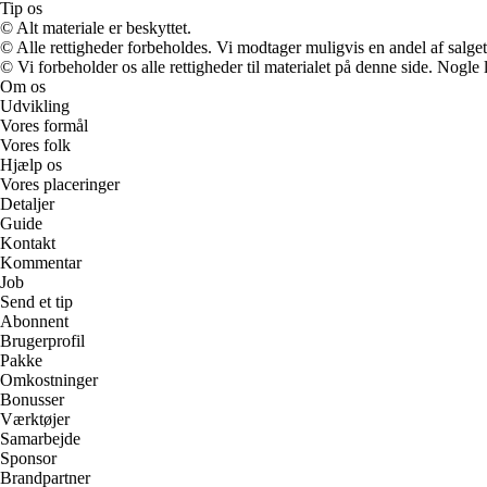
Tip os
© Alt materiale er beskyttet.
© Alle rettigheder forbeholdes. Vi modtager muligvis en andel af salget,
© Vi forbeholder os alle rettigheder til materialet på denne side. Nogle
Om os
Udvikling
Vores formål
Vores folk
Hjælp os
Vores placeringer
Detaljer
Guide
Kontakt
Kommentar
Job
Send et tip
Abonnent
Brugerprofil
Pakke
Omkostninger
Bonusser
Værktøjer
Samarbejde
Sponsor
Brandpartner