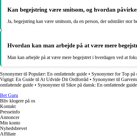
Kan begejstring være smitsom, og hvordan påvirke
Ja, begejstring kan være smitsom, da en person, der udstråler stor be
Hvordan kan man arbejde på at være mere begejstr
Man kan arbejde på at være mere begejstret i hverdagen ved at fok
Synonymer til Populær: En omfattende guide
•
Synonymer for Top på d
Vigtigt: En Guide til At Udvide Dit Ordforråd
•
Synonymer til Garvem
omfattende guide
•
Synonymer til Sikre på dansk: En omfattende guide
Bet Guru
Bliv klogere på os
Kontakt
Presseinfo
Annoncer
Min konto
Nyhedsbrevet
Affiliate