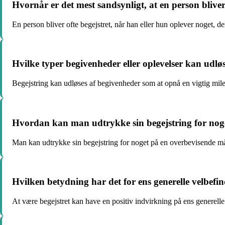
Hvornår er det mest sandsynligt, at en person bliver
En person bliver ofte begejstret, når han eller hun oplever noget, de
Hvilke typer begivenheder eller oplevelser kan udlø
Begejstring kan udløses af begivenheder som at opnå en vigtig mi
Hvordan kan man udtrykke sin begejstring for nog
Man kan udtrykke sin begejstring for noget på en overbevisende måd
Hvilken betydning har det for ens generelle velbefi
At være begejstret kan have en positiv indvirkning på ens generell