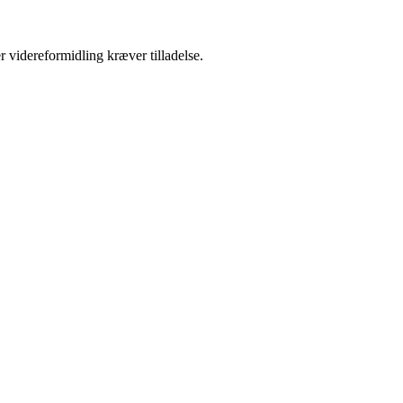
r videreformidling kræver tilladelse.