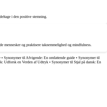
 deltage i den positive stemning.
rende mennesker og praktisere taknemmelighed og mindfulness.
e
•
Synonymer til Afvigende: En omfattende guide
•
Synonymer til
sk: Udforsk en Verden af Udtryk
•
Synonymer til Stjal på dansk: En