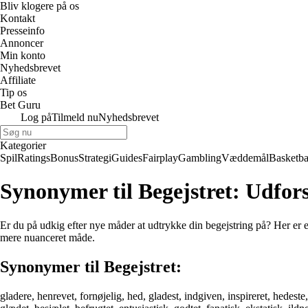
Bliv klogere på os
Kontakt
Presseinfo
Annoncer
Min konto
Nyhedsbrevet
Affiliate
Tip os
Bet Guru
Log på
Tilmeld nu
Nyhedsbrevet
Kategorier
Spil
Ratings
Bonus
Strategi
Guides
Fairplay
Gambling
Væddemål
Basketba
Synonymer til Begejstret: Udfors
Er du på udkig efter nye måder at udtrykke din begejstring på? Her er e
mere nuanceret måde.
Synonymer til Begejstret:
gladere, henrevet, fornøjelig, hed, gladest, indgiven, inspireret, hedeste,