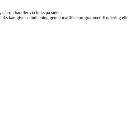
 når du handler via links på siden.
 links kan give os indtjening gennem affiliateprogrammer. Kopiering elle