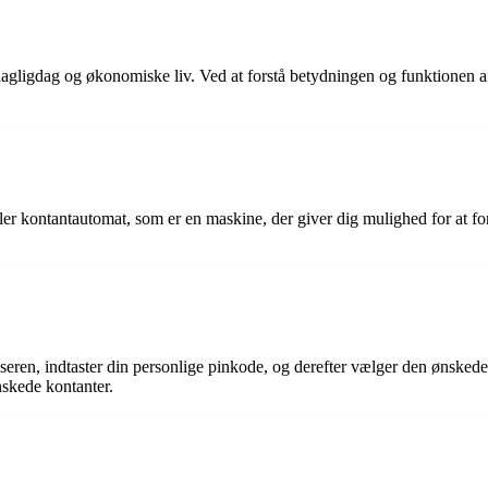
s dagligdag og økonomiske liv. Ved at forstå betydningen og funktione
kontantautomat, som er en maskine, der giver dig mulighed for at fore
æseren, indtaster din personlige pinkode, og derefter vælger den ønsked
nskede kontanter.