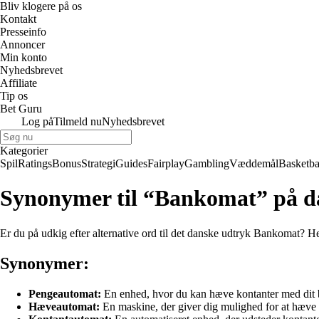
Bliv klogere på os
Kontakt
Presseinfo
Annoncer
Min konto
Nyhedsbrevet
Affiliate
Tip os
Bet Guru
Log på
Tilmeld nu
Nyhedsbrevet
Kategorier
Spil
Ratings
Bonus
Strategi
Guides
Fairplay
Gambling
Væddemål
Basketba
Synonymer til “Bankomat” på d
Er du på udkig efter alternative ord til det danske udtryk Bankomat? H
Synonymer:
Pengeautomat:
En enhed, hvor du kan hæve kontanter med dit b
Hæveautomat:
En maskine, der giver dig mulighed for at hæve