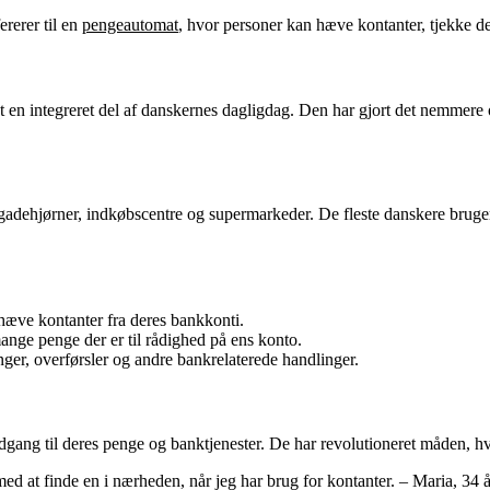
rerer til en
pengeautomat
, hvor personer kan hæve kontanter, tjekke de
en integreret del af danskernes dagligdag. Den har gjort det nemmere o
e gadehjørner, indkøbscentre og supermarkeder. De fleste danskere bruge
hæve kontanter fra deres bankkonti.
nge penge der er til rådighed på ens konto.
ger, overførsler og andre bankrelaterede handlinger.
adgang til deres penge og banktjenester. De har revolutioneret måden, h
 med at finde en i nærheden, når jeg har brug for kontanter. – Maria, 34 å