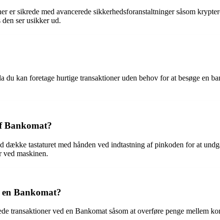
kiner er sikrede med avancerede sikkerhedsforanstaltninger såsom krypte
den ser usikker ud.
du kan foretage hurtige transaktioner uden behov for at besøge en ban
af Bankomat?
tid dække tastaturet med hånden ved indtastning af pinkoden for at un
er ved maskinen.
ed en Bankomat?
de transaktioner ved en Bankomat såsom at overføre penge mellem konti,