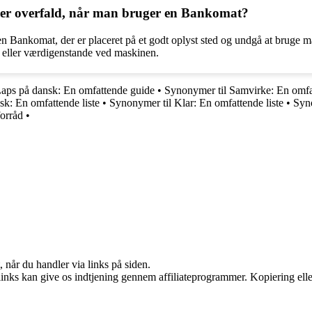
ller overfald, når man bruger en Bankomat?
ge en Bankomat, der er placeret på et godt oplyst sted og undgå at bru
eller værdigenstande ved maskinen.
aps på dansk: En omfattende guide
•
Synonymer til Samvirke: En omfa
k: En omfattende liste
•
Synonymer til Klar: En omfattende liste
•
Syno
forråd
•
 når du handler via links på siden.
 links kan give os indtjening gennem affiliateprogrammer. Kopiering elle