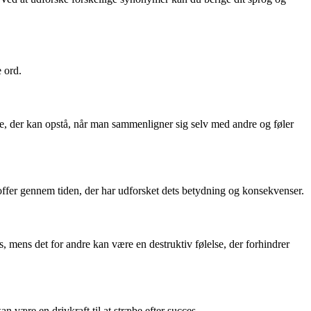
 ord.
else, der kan opstå, når man sammenligner sig selv med andre og føler
osoffer gennem tiden, der har udforsket dets betydning og konsekvenser.
, mens det for andre kan være en destruktiv følelse, der forhindrer
n være en drivkraft til at stræbe efter succes.