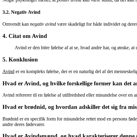
3.2. Negativ Avind
Omvendt kan
negativ avind
være skadeligt for både individet og dere
4. Citat om Avind
Avind er den bitre følelse af at se, hvad andre har, og ønske, at 
5. Konklusion
Avind
er en kompleks følelse, der er en naturlig del af det menneskel
Hvad er Avind, og hvilke forskellige former kan det 
Avind refererer til en følelse af utilfredshed eller misundelse over en
Hvad er brødnid, og hvordan adskiller det sig fra mi
Brødnid er en specifik form for misundelse rettet mod en persons fødev
andre deres fødevarer.
Hvad er Avindsmænd, og hvad karakteriserer denne