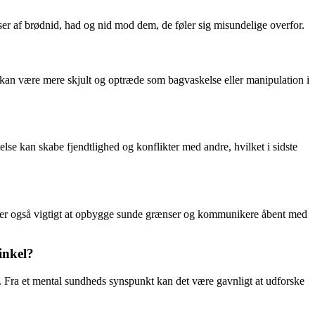
lser af brødnid, had og nid mod dem, de føler sig misundelige overfor.
et kan være mere skjult og optræde som bagvaskelse eller manipulation i
else kan skabe fjendtlighed og konflikter med andre, hvilket i sidste
et er også vigtigt at opbygge sunde grænser og kommunikere åbent med
inkel?
. Fra et mental sundheds synspunkt kan det være gavnligt at udforske