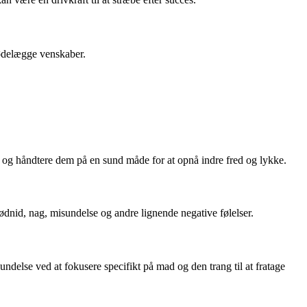
 ødelægge venskaber.
d og håndtere dem på en sund måde for at opnå indre fred og lykke.
rødnid, nag, misundelse og andre lignende negative følelser.
ndelse ved at fokusere specifikt på mad og den trang til at fratage