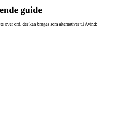
ende guide
te over ord, der kan bruges som alternativer til Avind: