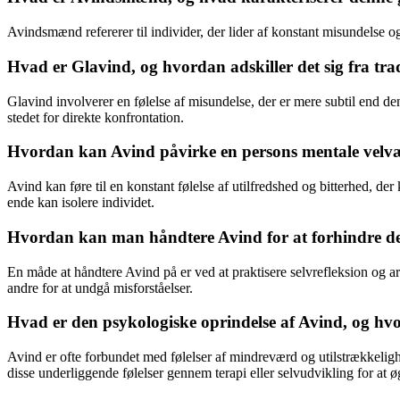
Avindsmænd refererer til individer, der lider af konstant misundelse o
Hvad er Glavind, og hvordan adskiller det sig fra tra
Glavind involverer en følelse af misundelse, der er mere subtil end de
stedet for direkte konfrontation.
Hvordan kan Avind påvirke en persons mentale velvæ
Avind kan føre til en konstant følelse af utilfredshed og bitterhed, de
ende kan isolere individet.
Hvordan kan man håndtere Avind for at forhindre det 
En måde at håndtere Avind på er ved at praktisere selvrefleksion og 
andre for at undgå misforståelser.
Hvad er den psykologiske oprindelse af Avind, og hv
Avind er ofte forbundet med følelser af mindreværd og utilstrækkelig
disse underliggende følelser gennem terapi eller selvudvikling for at