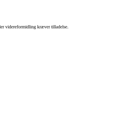
er videreformidling kræver tilladelse.