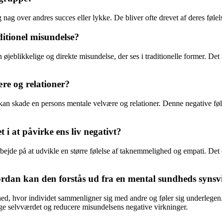
g nag over andres succes eller lykke. De bliver ofte drevet af deres føle
ditionel misundelse?
n øjeblikkelige og direkte misundelse, der ses i traditionelle former. D
re og relationer?
r kan skade en persons mentale velvære og relationer. Denne negative føl
i at påvirke ens liv negativt?
arbejde på at udvikle en større følelse af taknemmelighed og empati. D
ordan kan den forstås ud fra en mental sundheds synsv
hed, hvor individet sammenligner sig med andre og føler sig underlegen
 øge selvværdet og reducere misundelsens negative virkninger.